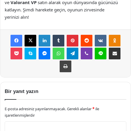
ve
Valorant VP
satın alarak oyun dünyasında gücünüzü
katlayın. Şimdi harekete geçin, oyunun zirvesinde
yerinizi alın!
Facebook
X
LinkedIn
Tumblr
Pinterest
Reddit
VKontakte
Odnok
Pocket
Skype
Messenger
WhatsApp
Telegram
Viber
Line
E-Posta ile payla
Yazdır
Bir yanıt yazın
E-posta adresiniz yayınlanmayacak.
Gerekli alanlar
*
ile
işaretlenmişlerdir
Y