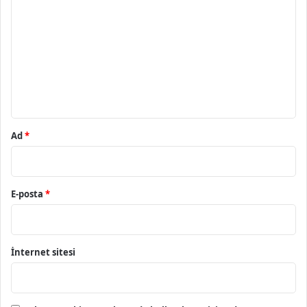
o
r
u
m
*
Ad
*
E-posta
*
İnternet sitesi