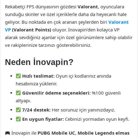
Rekabetçi FPS dünyasının gözdesi
Valorant
, oyunculara
sunduğu skinler ve özel içeriklerle daha da heyecanlı hale
geliyor. Bu noktada en çok aranan şeylerden biri
Valorant
VP
(Valorant Points)
oluyor. İnovapin’den kolayca VP
alarak sevdiğiniz ajanlar için özel görünümlere sahip olabilir
ve rakiplerinize tarzınızı gösterebilirsiniz.
Neden İnovapin?
Hızlı teslimat:
Oyun içi kodlarınız anında
hesabınıza yüklenir.
Güvenilir ödeme seçenekleri:
%100 güvenli
altyapı.
7/24 destek:
Her sorunuz için yanınızdayız.
En uygun fiyatlar:
Cebinizi yormadan oyun keyfi.
İnovapin ile
PUBG Mobile UC
,
Mobile Legends elmas