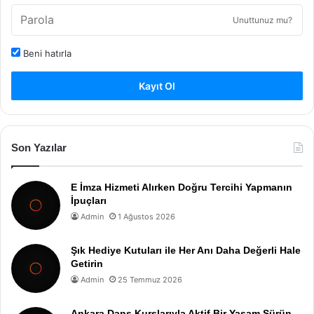
Unuttunuz mu?
Beni hatırla
Kayıt Ol
Son Yazılar
E İmza Hizmeti Alırken Doğru Tercihi Yapmanın
İpuçları
Admin
1 Ağustos 2026
Şık Hediye Kutuları ile Her Anı Daha Değerli Hale
Getirin
Admin
25 Temmuz 2026
Ankara Dans Kurslarıyla Aktif Bir Yaşam Sürün