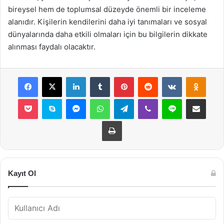
bireysel hem de toplumsal düzeyde önemli bir inceleme
alanıdır. Kişilerin kendilerini daha iyi tanımaları ve sosyal
dünyalarında daha etkili olmaları için bu bilgilerin dikkate
alınması faydalı olacaktır.
Facebook
X
LinkedIn
Tumblr
Pinterest
Reddit
VKontakte
Odnok
Pocket
Skype
Messenger
WhatsApp
Telegram
Viber
Line
E-Posta ile payla
Yazdır
Kayıt Ol