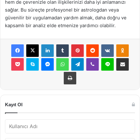
hem de çevrenizle olan ilişkilerinizi daha iyi anlamanızı
sağlar. Bu süreçte profesyonel bir astrologdan veya
güvenilir bir uygulamadan yardım almak, daha doğru ve
kapsamlı bir analiz elde etmenize yardımcı olabilir.
Facebook
X
LinkedIn
Tumblr
Pinterest
Reddit
VKontakte
Odnok
Pocket
Skype
Messenger
WhatsApp
Telegram
Viber
Line
E-Posta ile payla
Yazdır
Kayıt Ol