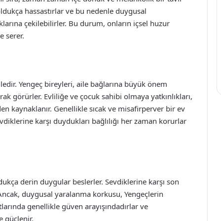
 oldukça hassastırlar ve bu nedenle duygusal
arına çekilebilirler. Bu durum, onların içsel huzur
e serer.
edir. Yengeç bireyleri, aile bağlarına büyük önem
larak görürler. Evliliğe ve çocuk sahibi olmaya yatkınlıkları,
n kaynaklanır. Genellikle sıcak ve misafirperver bir ev
evdiklerine karşı duydukları bağlılığı her zaman korurlar
dukça derin duygular beslerler. Sevdiklerine karşı son
. Ancak, duygusal yaralanma korkusu, Yengeçlerin
atlarında genellikle güven arayışındadırlar ve
e güçlenir.