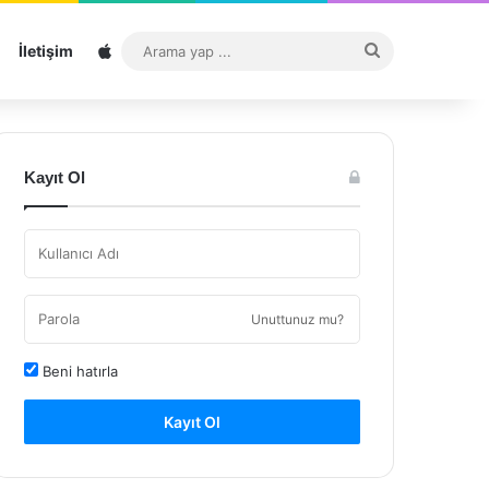
Sitemap
Arama
İletişim
yap
...
Kayıt Ol
Unuttunuz mu?
Beni hatırla
Kayıt Ol