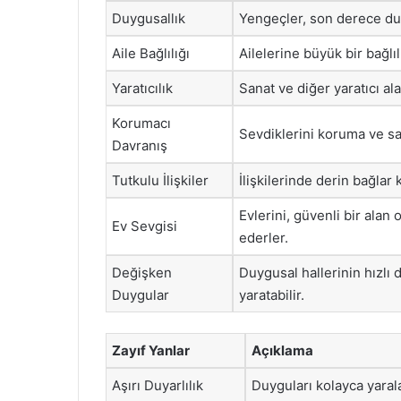
Duygusallık
Yengeçler, son derece duy
Aile Bağlılığı
Ailelerine büyük bir bağlı
Yaratıcılık
Sanat ve diğer yaratıcı al
Korumacı
Sevdiklerini koruma ve s
Davranış
Tutkulu İlişkiler
İlişkilerinde derin bağlar 
Evlerini, güvenli bir alan
Ev Sevgisi
ederler.
Değişken
Duygusal hallerinin hızl
Duygular
yaratabilir.
Zayıf Yanlar
Açıklama
Aşırı Duyarlılık
Duyguları kolayca yaralan