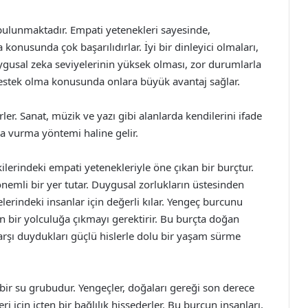
ulunmaktadır. Empati yetenekleri sayesinde,
konusunda çok başarılıdırlar. İyi bir dinleyici olmaları,
uygusal zeka seviyelerinin yüksek olması, zor durumlarla
destek olma konusunda onlara büyük avantaj sağlar.
rler. Sanat, müzik ve yazı gibi alanlarda kendilerini ifade
şa vurma yöntemi haline gelir.
kilerindeki empati yetenekleriyle öne çıkan bir burçtur.
önemli bir yer tutar. Duygusal zorlukların üstesinden
elerindeki insanlar için değerli kılar. Yengeç burcunu
n bir yolculuğa çıkmayı gerektirir. Bu burçta doğan
arşı duydukları güçlü hislerle dolu bir yaşam sürme
 bir su grubudur. Yengeçler, doğaları gereği son derece
ri için içten bir bağlılık hissederler. Bu burcun insanları,