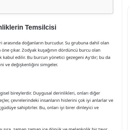
iklerin Temsilcisi
ri arasında doğanların burcudur. Su grubuna dahil olan
 öne çıkar. Zodyak kuşağının dördüncü burcu olan
k kabul edilir. Bu burcun yönetici gezegeni Ay’dır; bu da
ni ve değişkenliğini simgeler.
sel bireylerdir. Duygusal derinlikleri, onları diğer
çler, çevrelerindeki insanların hislerini çok iyi anlarlar ve
düye sahiptirler. Bu, onları iyi birer dinleyici ve
nı sıra, zaman zaman içe dönük ve melankolik bir tavır