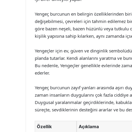
Yengeç burcunun en belirgin özelliklerinden biri 
değişebilmesi, çevreleri için tahmin edilemez bi
göre bazen neşeli, bazen hüzünlü veya tutkulu o
kişilik yapısına sahip kılarken, aynı zamanda içse
Yengeçler için ev, güven ve dinginlik sembolüdür.
planda tutarlar. Kendi alanlarını yaratma ve bun
Bu nedenle, Yengeçler genellikle evlerinde zaman
ederler.
Yengeç burcunun zayıf yanları arasında aşırı du
zaman insanların duygularını çok fazla ciddiye ala
Duygusal yaralanmalar geçirdiklerinde, kabukları
süreçte, sevdiklerinin desteğini ararlar ve bu des
Özellik
Açıklama