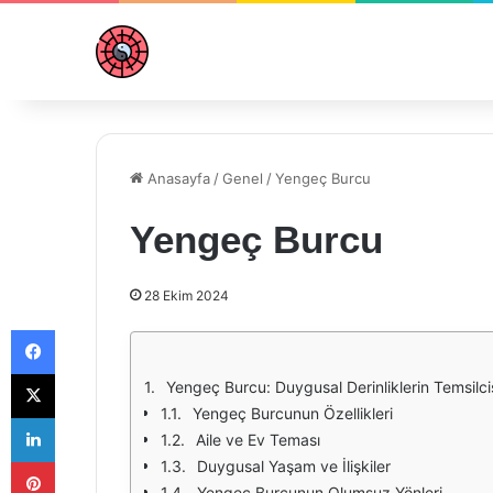
Anasayfa
/
Genel
/
Yengeç Burcu
Yengeç Burcu
28 Ekim 2024
Facebook
X
Yengeç Burcu: Duygusal Derinliklerin Temsilci
Yengeç Burcunun Özellikleri
LinkedIn
Aile ve Ev Teması
Pinterest
Duygusal Yaşam ve İlişkiler
Yengeç Burcunun Olumsuz Yönleri