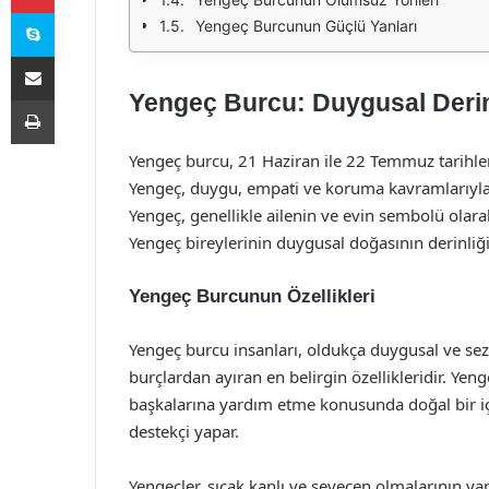
Skype
Yengeç Burcunun Güçlü Yanları
E-Posta ile paylaş
Yengeç Burcu: Duygusal Derinl
Yazdır
Yengeç burcu, 21 Haziran ile 22 Temmuz tarihle
Yengeç, duygu, empati ve koruma kavramlarıyla
Yengeç, genellikle ailenin ve evin sembolü olara
Yengeç bireylerinin duygusal doğasının derinliği
Yengeç Burcunun Özellikleri
Yengeç burcu insanları, oldukça duygusal ve sezgi
burçlardan ayıran en belirgin özellikleridir. Yenge
başkalarına yardım etme konusunda doğal bir içgü
destekçi yapar.
Yengeçler, sıcak kanlı ve sevecen olmalarının ya