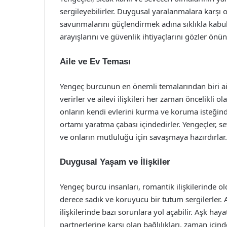
sergileyebilirler. Duygusal yaralanmalara karşı
savunmalarını güçlendirmek adına sıklıkla kabukl
arayışlarını ve güvenlik ihtiyaçlarını gözler önün
Aile ve Ev Teması
Yengeç burcunun en önemli temalarından biri ail
verirler ve ailevi ilişkileri her zaman öncelikli o
onların kendi evlerini kurma ve koruma isteğinde
ortamı yaratma çabası içindedirler. Yengeçler, s
ve onların mutluluğu için savaşmaya hazırdırlar.
Duygusal Yaşam ve İlişkiler
Yengeç burcu insanları, romantik ilişkilerinde ol
derece sadık ve koruyucu bir tutum sergilerler
ilişkilerinde bazı sorunlara yol açabilir. Aşk hay
partnerlerine karşı olan bağlılıkları, zaman içind