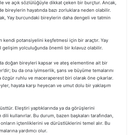
le ve açık sözlülüğüyle dikkat çeken bir burçtur. Ancak,
de bireylerin hayatında bazı zorluklara neden olabilir.
amak, Yay burcundaki bireylerin daha dengeli ve tatmin
in kendi potansiyelini keşfetmesi için bir araçtır. Yay
l gelişim yolculuğunda önemli bir kılavuz olabilir.
da doğan bireyleri kapsar ve ateş elementine ait bir
r’dir; bu da ona iyimserlik, şans ve büyüme temalarını
a özgür ruhlu ve maceraperest biri olarak öne çıkarlar.
eyler, hayata karşı heyecan ve umut dolu bir yaklaşım
sttür. Eleştiri yaptıklarında ya da görüşlerini
 dili kullanırlar. Bu durum, bazen başkaları tarafından,
 onların içtenliklerini ve dürüstlüklerini temel alır. Bu
tmalarına yardımcı olur.