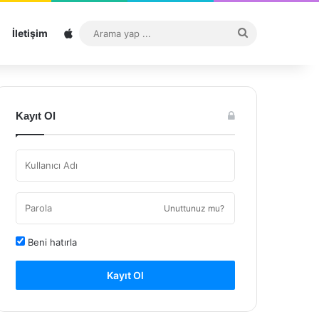
Sitemap
Arama
İletişim
yap
...
Kayıt Ol
Unuttunuz mu?
Beni hatırla
Kayıt Ol