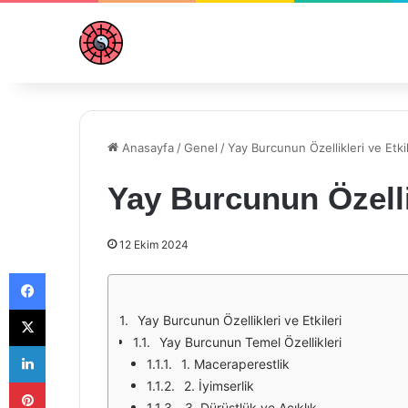
Anasayfa
/
Genel
/
Yay Burcunun Özellikleri ve Etkil
Yay Burcunun Özellik
12 Ekim 2024
Facebook
X
Yay Burcunun Özellikleri ve Etkileri
Yay Burcunun Temel Özellikleri
LinkedIn
1. Maceraperestlik
Pinterest
2. İyimserlik
3. Dürüstlük ve Açıklık