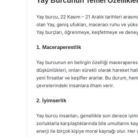
Yay Burcunun Temel Özellikler
Yay burcu, 22 Kasım – 21 Aralık tarihleri arası
olan Yay, geniş ufukları, maceracı ruhu ve yükse
Yay burçları, öğrenmeye, keşfetmeye ve deney
1. Maceraperestlik
Yay burcunun en belirgin özelliği maceraperest
düşkünlükleri, onları sürekli olarak hareket hali
yeni fırsatlar ve keşifler ararlar. Bu durum, he
çevrelerindeki insanlara ilham verir.
2. İyimserlik
Yay burcu insanları, genellikle son derece iyims
zorluklarla karşılaştıklarında bile umutlarını ka
enerji ile birçok kişiye moral kaynağı olur. He