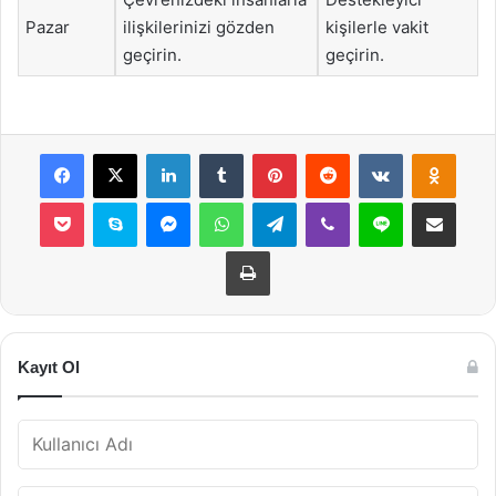
Pazar
ilişkilerinizi gözden
kişilerle vakit
geçirin.
geçirin.
Facebook
X
LinkedIn
Tumblr
Pinterest
Reddit
VKontakte
Odnok
Pocket
Skype
Messenger
WhatsApp
Telegram
Viber
Line
E-Posta ile payla
Yazdır
Kayıt Ol