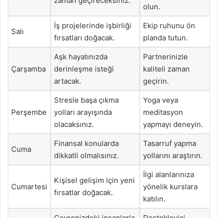
zaman geçireceksiniz.
olun.
İş projelerinde işbirliği
Ekip ruhunu ön
Salı
fırsatları doğacak.
planda tutun.
Aşk hayatınızda
Partnerinizle
Çarşamba
derinleşme isteği
kaliteli zaman
artacak.
geçirin.
Stresle başa çıkma
Yoga veya
Perşembe
yolları arayışında
meditasyon
olacaksınız.
yapmayı deneyin.
Finansal konularda
Tasarruf yapma
Cuma
dikkatli olmalısınız.
yollarını araştırın.
İlgi alanlarınıza
Kişisel gelişim için yeni
Cumartesi
yönelik kurslara
fırsatlar doğacak.
katılın.
Çevrenizdeki insanlarla
Destekleyici