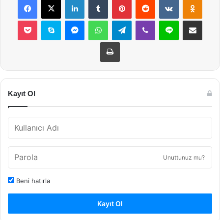
Pocket
Skype
Messenger
WhatsApp
Telegram
Viber
Line
E-Posta ile payla
Yazdır
Kayıt Ol
Unuttunuz mu?
Beni hatırla
Kayıt Ol