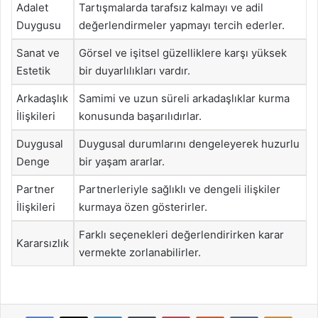
Adalet
Tartışmalarda tarafsız kalmayı ve adil
Duygusu
değerlendirmeler yapmayı tercih ederler.
Sanat ve
Görsel ve işitsel güzelliklere karşı yüksek
Estetik
bir duyarlılıkları vardır.
Arkadaşlık
Samimi ve uzun süreli arkadaşlıklar kurma
İlişkileri
konusunda başarılıdırlar.
Duygusal
Duygusal durumlarını dengeleyerek huzurlu
Denge
bir yaşam ararlar.
Partner
Partnerleriyle sağlıklı ve dengeli ilişkiler
İlişkileri
kurmaya özen gösterirler.
Farklı seçenekleri değerlendirirken karar
Kararsızlık
vermekte zorlanabilirler.
Facebook
X
LinkedIn
Tumblr
Pinterest
Reddit
VKontakte
Odnok