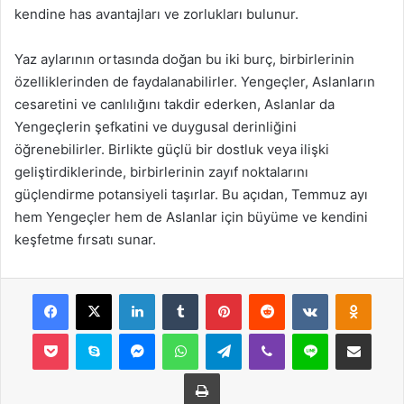
kendine has avantajları ve zorlukları bulunur.
Yaz aylarının ortasında doğan bu iki burç, birbirlerinin
özelliklerinden de faydalanabilirler. Yengeçler, Aslanların
cesaretini ve canlılığını takdir ederken, Aslanlar da
Yengeçlerin şefkatini ve duygusal derinliğini
öğrenebilirler. Birlikte güçlü bir dostluk veya ilişki
geliştirdiklerinde, birbirlerinin zayıf noktalarını
güçlendirme potansiyeli taşırlar. Bu açıdan, Temmuz ayı
hem Yengeçler hem de Aslanlar için büyüme ve kendini
keşfetme fırsatı sunar.
Facebook
X
LinkedIn
Tumblr
Pinterest
Reddit
VKontakte
Odnok
Pocket
Skype
Messenger
WhatsApp
Telegram
Viber
Line
E-Posta ile payla
Yazdır