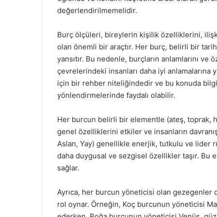
değerlendirilmemelidir.
Burç ölçüleri, bireylerin kişilik özelliklerini, 
olan önemli bir araçtır. Her burç, belirli bir tar
yansıtır. Bu nedenle, burçların anlamlarını ve öz
çevrelerindeki insanları daha iyi anlamalarına yar
için bir rehber niteliğindedir ve bu konuda bilg
yönlendirmelerinde faydalı olabilir.
Her burcun belirli bir elementle (ateş, toprak, h
genel özelliklerini etkiler ve insanların davranış
Aslan, Yay) genellikle enerjik, tutkulu ve lider 
daha duygusal ve sezgisel özellikler taşır. Bu e
sağlar.
Ayrıca, her burcun yöneticisi olan gezegenler d
rol oynar. Örneğin, Koç burcunun yöneticisi Mar
ederken, Boğa burcunun yöneticisi Venüs, güzell