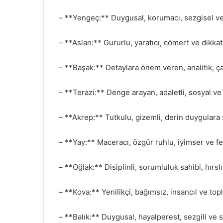
– **Yengeç:** Duygusal, korumacı, sezgisel ve 
– **Aslan:** Gururlu, yaratıcı, cömert ve dikkat
– **Başak:** Detaylara önem veren, analitik, 
– **Terazi:** Denge arayan, adaletli, sosyal ve
– **Akrep:** Tutkulu, gizemli, derin duygulara s
– **Yay:** Maceracı, özgür ruhlu, iyimser ve fel
– **Oğlak:** Disiplinli, sorumluluk sahibi, hırsl
– **Kova:** Yenilikçi, bağımsız, insancıl ve top
– **Balık:** Duygusal, hayalperest, sezgili ve s