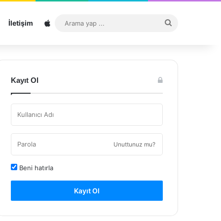
Sitemap
Arama
İletişim
yap
...
Kayıt Ol
Unuttunuz mu?
Beni hatırla
Kayıt Ol