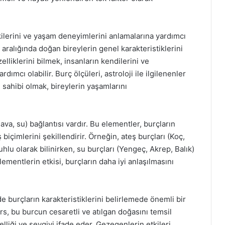
ilişkilerini ve yaşam deneyimlerini anlamalarına yardımcı
ih aralığında doğan bireylerin genel karakteristiklerini
elliklerini bilmek, insanların kendilerini ve
dımcı olabilir. Burç ölçüleri, astroloji ile ilgilenenler
i sahibi olmak, bireylerin yaşamlarını
ava, su) bağlantısı vardır. Bu elementler, burçların
 biçimlerini şekillendirir. Örneğin, ateş burçları (Koç,
ruhlu olarak bilinirken, su burçları (Yengeç, Akrep, Balık)
lementlerin etkisi, burçların daha iyi anlaşılmasını
e burçların karakteristiklerini belirlemede önemli bir
s, bu burcun cesaretli ve atılgan doğasını temsil
iği ve sevgiyi ifade eder. Gezegenlerin etkileri,