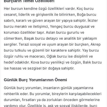
Burçların Temel Özellikleri
Her burcun kendine özgü özellikleri vardır. Koç burcu
cesaret, liderlik ve girişkenlik ile bilinirken, Boğa burcu
sabırlı, kararlı ve güven arayan bir yapıya sahiptir. İkizler
burcu meraklı ve iletişimci, Yengeç burcu duygusal ve
korumacı özellikler taşır. Aslan burcu gururlu ve
cömertken, Başak burcu detaycı ve analitik bir yaklaşım
sergiler. Terazi sosyal ve uyum arayan bir burçken, Akrep
burcu tutkulu ve gizemli bir karaktere sahiptir. Yay burcu
özgür ruhlu ve maceracı, Oğlak burcu ise disiplinli ve
hedef odaklıdır. Kova burcu yenilikçi ve özgün, Balık burcu
ise hassas ve sezgisel bir doğaya sahiptir.
Günlük Burç Yorumlarının Önemi
Günlük burç yorumları, insanların günlük yaşamlarına
rehberlik eder. Bu yorumlar, bireylerin karşılaşabilecekleri
durumları, fırsatları ya da zorlukları önceden görmelerine
yardımcı olur. Özellikle iş, aşk ve sosyal ilişkilerde, burç