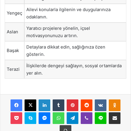
Ailevi konularla ilgilenin ve duygularınıza
Yengeç
odaklanın.
Yaratıcı projelere yönelin, içsel
Aslan
motivasyonunuzu artırın.
Detaylara dikkat edin, sağlığınıza özen
Başak
gösterin.
İlişkilerde dengeyi sağlayın, sosyal ortamlarda
Terazi
yer alın.
Facebook
X
LinkedIn
Tumblr
Pinterest
Reddit
VKontakte
Odnok
Pocket
Skype
Messenger
WhatsApp
Telegram
Viber
Line
E-Posta ile payla
Yazdır