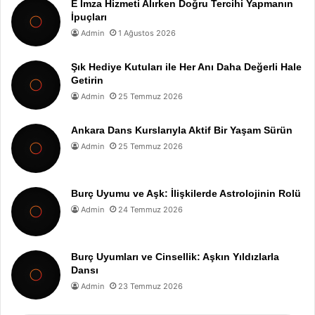
E İmza Hizmeti Alırken Doğru Tercihi Yapmanın
İpuçları
Admin
1 Ağustos 2026
Şık Hediye Kutuları ile Her Anı Daha Değerli Hale
Getirin
Admin
25 Temmuz 2026
Ankara Dans Kurslarıyla Aktif Bir Yaşam Sürün
Admin
25 Temmuz 2026
Burç Uyumu ve Aşk: İlişkilerde Astrolojinin Rolü
Admin
24 Temmuz 2026
Burç Uyumları ve Cinsellik: Aşkın Yıldızlarla
Dansı
Admin
23 Temmuz 2026