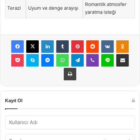
Romantik atmosfer
Terazi
Uyum ve denge arayışı
yaratma isteği
Facebook
X
LinkedIn
Tumblr
Pinterest
Reddit
VKontakte
Odnok
Pocket
Skype
Messenger
WhatsApp
Telegram
Viber
Line
E-Posta ile payla
Yazdır
Kayıt Ol