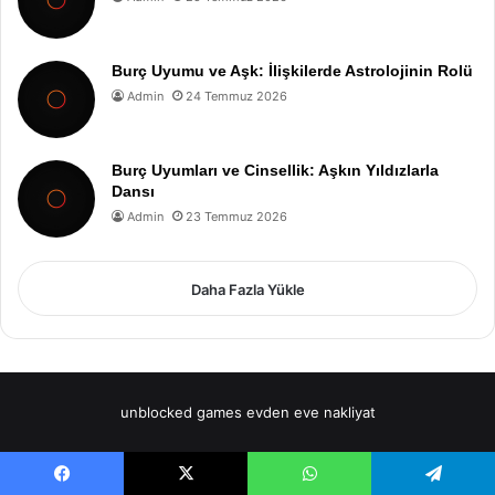
Burç Uyumu ve Aşk: İlişkilerde Astrolojinin Rolü
Admin
24 Temmuz 2026
Burç Uyumları ve Cinsellik: Aşkın Yıldızlarla
Dansı
Admin
23 Temmuz 2026
Daha Fazla Yükle
unblocked games
evden eve nakliyat