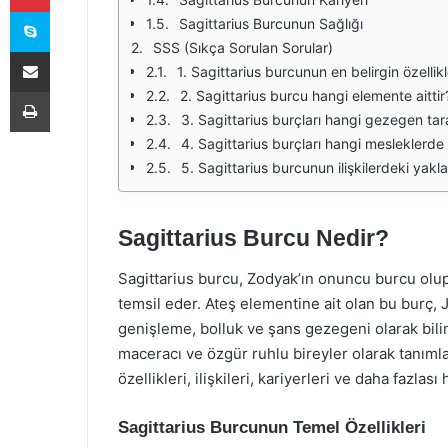
Skype
Sagittarius Burcunun Sağlığı
SSS (Sıkça Sorulan Sorular)
E-Posta ile paylaş
1. Sagittarius burcunun en belirgin özellikl
Yazdır
2. Sagittarius burcu hangi elemente aittir
3. Sagittarius burçları hangi gezegen tara
4. Sagittarius burçları hangi mesleklerde b
5. Sagittarius burcunun ilişkilerdeki yakla
Sagittarius Burcu Nedir?
Sagittarius burcu, Zodyak’ın onuncu burcu olup, 
temsil eder. Ateş elementine ait olan bu burç, J
genişleme, bolluk ve şans gezegeni olarak bilini
maceracı ve özgür ruhlu bireyler olarak tanıml
özellikleri, ilişkileri, kariyerleri ve daha fazla
Sagittarius Burcunun Temel Özellikleri