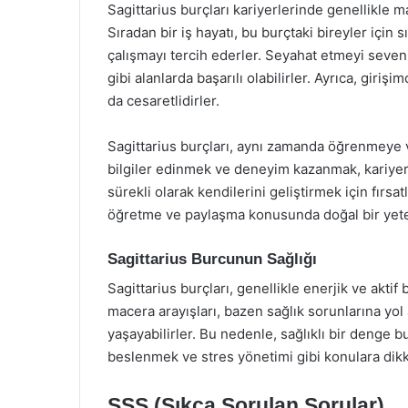
Sagittarius burçları kariyerlerinde genellikle m
Sıradan bir iş hayatı, bu burçtaki bireyler için s
çalışmayı tercih ederler. Seyahat etmeyi seven 
gibi alanlarda başarılı olabilirler. Ayrıca, giri
da cesaretlidirler.
Sagittarius burçları, aynı zamanda öğrenmeye v
bilgiler edinmek ve deneyim kazanmak, kariyerl
sürekli olarak kendilerini geliştirmek için fırsatl
öğretme ve paylaşma konusunda doğal bir yeten
Sagittarius Burcunun Sağlığı
Sagittarius burçları, genellikle enerjik ve aktif 
macera arayışları, bazen sağlık sorunlarına yol 
yaşayabilirler. Bu nedenle, sağlıklı bir denge 
beslenmek ve stres yönetimi gibi konulara dikka
SSS (Sıkça Sorulan Sorular)