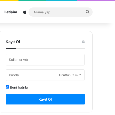
Sitemap
Arama
İletişim
yap
...
Kayıt Ol
Unuttunuz mu?
Beni hatırla
Kayıt Ol