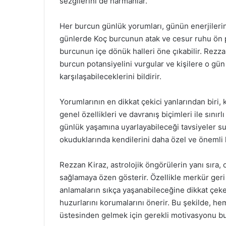
sezgilerini de harmanlar.
Her burcun günlük yorumları, günün enerjilerin
günlerde Koç burcunun atak ve cesur ruhu ön p
burcunun içe dönük halleri öne çıkabilir. Rezza
burcun potansiyelini vurgular ve kişilere o gün 
karşılaşabileceklerini bildirir.
Yorumlarının en dikkat çekici yanlarından biri, k
genel özellikleri ve davranış biçimleri ile sını
günlük yaşamına uyarlayabileceği tavsiyeler su
okuduklarında kendilerini daha özel ve önemli 
Rezzan Kiraz, astrolojik öngörülerin yanı sıra,
sağlamaya özen gösterir. Özellikle merkür geri h
anlamaların sıkça yaşanabileceğine dikkat çeker
huzurlarını korumalarını önerir. Bu şekilde, h
üstesinden gelmek için gerekli motivasyonu bul