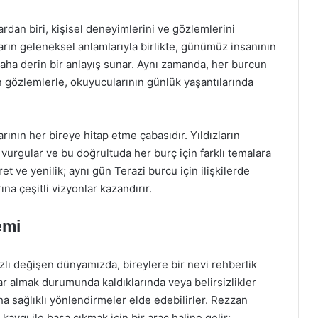
rdan biri, kişisel deneyimlerini ve gözlemlerini
arın geleneksel anlamlarıyla birlikte, günümüz insanının
 daha derin bir anlayış sunar. Aynı zamanda, her burcun
n gözlemlerle, okuyucularının günlük yaşantılarında
rının her bireye hitap etme çabasıdır. Yıldızların
ı vurgular ve bu doğrultuda her burç için farklı temalara
et ve yenilik; aynı gün Terazi burcu için ilişkilerde
na çeşitli vizyonlar kazandırır.
emi
zlı değişen dünyamızda, bireylere bir nevi rehberlik
lar almak durumunda kaldıklarında veya belirsizlikler
ha sağlıklı yönlendirmeler elde edebilirler. Rezzan
aygı ile başa çıkmak için bir araç haline gelir;