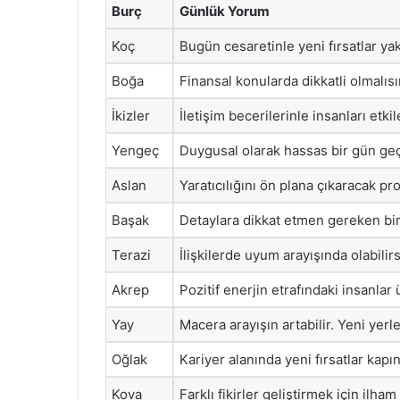
Burç
Günlük Yorum
Koç
Bugün cesaretinle yeni fırsatlar ya
Boğa
Finansal konularda dikkatli olmalıs
İkizler
İletişim becerilerinle insanları etkil
Yengeç
Duygusal olarak hassas bir gün geçire
Aslan
Yaratıcılığını ön plana çıkaracak pr
Başak
Detaylara dikkat etmen gereken bir
Terazi
İlişkilerde uyum arayışında olabilir
Akrep
Pozitif enerjin etrafındaki insanlar
Yay
Macera arayışın artabilir. Yeni yer
Oğlak
Kariyer alanında yeni fırsatlar kapın
Kova
Farklı fikirler geliştirmek için ilham 