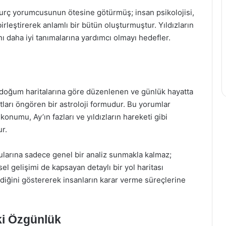
r burç yorumcusunun ötesine götürmüş; insan psikolojisi,
birleştirerek anlamlı bir bütün oluşturmuştur. Yıldızların
ını daha iyi tanımalarına yardımcı olmayı hedefler.
n doğum haritalarına göre düzenlenen ve günlük hayatta
satları öngören bir astroloji formudur. Bu yorumlar
onumu, Ay’ın fazları ve yıldızların hareketi gibi
r.
ularına sadece genel bir analiz sunmakla kalmaz;
isel gelişimi de kapsayan detaylı bir yol haritası
ilediğini göstererek insanların karar verme süreçlerine
ki Özgünlük