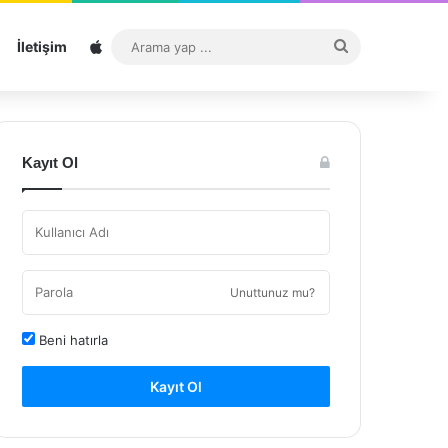
Sitemap
Arama
İletişim
yap
...
Kayıt Ol
Unuttunuz mu?
Beni hatırla
Kayıt Ol