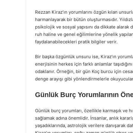
Rezzan Kiraz’ın yorumlarını özgün kılan unsurla
harmanlayarak bir bütün oluşturmasıdır. Yıldızl
psikolojik ve sosyal yapısını da dikkate alarak
ruh haline ve genel eğilimlerine yönelik yapıla
faydalanabilecekleri pratik bilgiler verir.
Bir başka özgünlük unsuru ise, Kiraz’ın yorumla
enerjisinin herkes için farklı anlamlar taşıdığın
odaklanır. Örneğin, bir gün Koç burcu için cesar
denge arayışı gibi yönlendirmelerle okuyucuları
Günlük Burç Yorumlarının Ön
Günlük burç yorumları, özellikle karmaşık ve hı
sağlamak adına önemlidir. İnsanlar, anlık karar
yaşadıklarında, astrolojik verilere danışarak da
Kiraz’ın yorumları, çoğu zaman günlük stres ve k