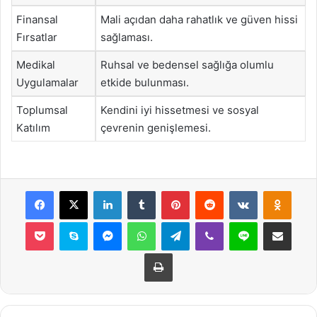
Finansal
Mali açıdan daha rahatlık ve güven hissi
Fırsatlar
sağlaması.
Medikal
Ruhsal ve bedensel sağlığa olumlu
Uygulamalar
etkide bulunması.
Toplumsal
Kendini iyi hissetmesi ve sosyal
Katılım
çevrenin genişlemesi.
Facebook
X
LinkedIn
Tumblr
Pinterest
Reddit
VKontakte
Odnok
Pocket
Skype
Messenger
WhatsApp
Telegram
Viber
Line
E-Posta ile payla
Yazdır