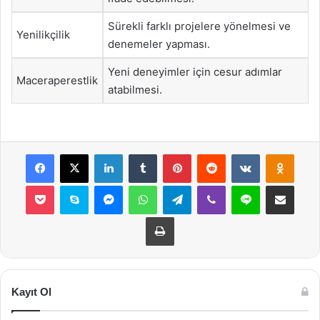
Sürekli farklı projelere yönelmesi ve
Yenilikçilik
denemeler yapması.
Yeni deneyimler için cesur adımlar
Maceraperestlik
atabilmesi.
Facebook
X
LinkedIn
Tumblr
Pinterest
Reddit
VKontakte
Odnok
Pocket
Skype
Messenger
WhatsApp
Telegram
Viber
Line
E-Posta ile payla
Yazdır
Kayıt Ol