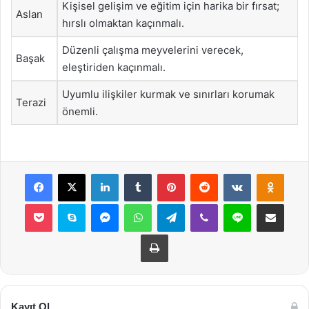
Kişisel gelişim ve eğitim için harika bir fırsat;
Aslan
hırslı olmaktan kaçınmalı.
Düzenli çalışma meyvelerini verecek,
Başak
eleştiriden kaçınmalı.
Uyumlu ilişkiler kurmak ve sınırları korumak
Terazi
önemli.
Facebook
X
LinkedIn
Tumblr
Pinterest
Reddit
VKontakte
Odnok
Pocket
Skype
Messenger
WhatsApp
Telegram
Viber
Line
E-Posta ile payla
Yazdır
Kayıt Ol