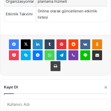
Organizasyonlar
planlama hizmeti
Online olarak güncellenen etkinlik
Etkinlik Takvimi
listesi
Facebook
X
LinkedIn
Tumblr
Pinterest
Reddit
VKontakte
Odnok
Pocket
Skype
Messenger
WhatsApp
Telegram
Viber
Line
E-Posta ile payla
Yazdır
Kayıt Ol