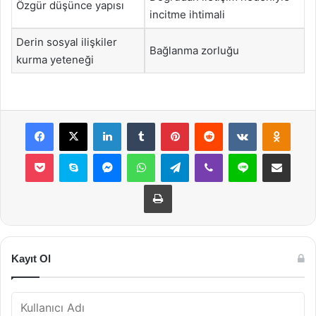
Özgür düşünce yapısı
incitme ihtimali
Derin sosyal ilişkiler
Bağlanma zorluğu
kurma yeteneği
Facebook
X
LinkedIn
Tumblr
Pinterest
Reddit
VKontakte
Odnok
Pocket
Skype
Messenger
WhatsApp
Telegram
Viber
Line
E-Posta ile payla
Yazdır
Kayıt Ol