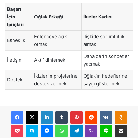
Başarı
İçin
Oğlak Erkeği
İkizler Kadını
İpuçları
Eğlenceye açık
İlişkide sorumluluk
Esneklik
olmak
almak
Daha derin sohbetler
İletişim
Aktif dinlemek
yapmak
İkizler’in projelerine
Oğlak’ın hedeflerine
Destek
destek vermek
saygı göstermek
Facebook
X
LinkedIn
Tumblr
Pinterest
Reddit
VKontakte
Odnok
Pocket
Skype
Messenger
WhatsApp
Telegram
Viber
Line
E-Posta ile payla