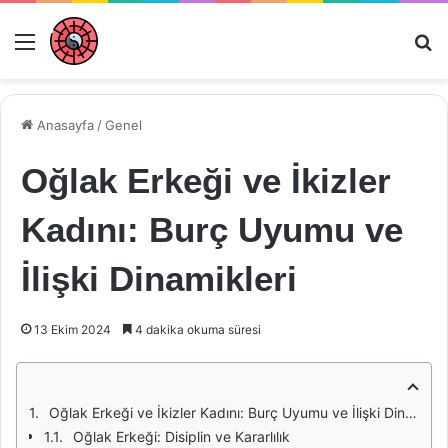
Menü
Ar
Anasayfa
/
Genel
Oğlak Erkeği ve İkizler
Kadını: Burç Uyumu ve
İlişki Dinamikleri
13 Ekim 2024
4 dakika okuma süresi
Oğlak Erkeği ve İkizler Kadını: Burç Uyumu ve İlişki Dinamikleri
Oğlak Erkeği: Disiplin ve Kararlılık