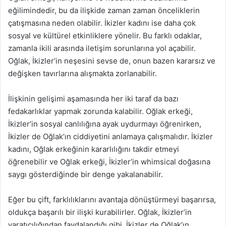
eğilimindedir, bu da ilişkide zaman zaman önceliklerin
çatışmasına neden olabilir. İkizler kadını ise daha çok
sosyal ve kültürel etkinliklere yönelir. Bu farklı odaklar,
zamanla ikili arasında iletişim sorunlarına yol açabilir.
Oğlak, İkizler’in neşesini sevse de, onun bazen kararsız ve
değişken tavırlarına alışmakta zorlanabilir.
İlişkinin gelişimi aşamasında her iki taraf da bazı
fedakarlıklar yapmak zorunda kalabilir. Oğlak erkeği,
İkizler’in sosyal canlılığına ayak uydurmayı öğrenirken,
İkizler de Oğlak’ın ciddiyetini anlamaya çalışmalıdır. İkizler
kadını, Oğlak erkeğinin kararlılığını takdir etmeyi
öğrenebilir ve Oğlak erkeği, İkizler’in whimsical doğasına
saygı gösterdiğinde bir denge yakalanabilir.
Eğer bu çift, farklılıklarını avantaja dönüştürmeyi başarırsa,
oldukça başarılı bir ilişki kurabilirler. Oğlak, İkizler’in
yaratıcılığından faydalandığı gibi, İkizler de Oğlak’ın