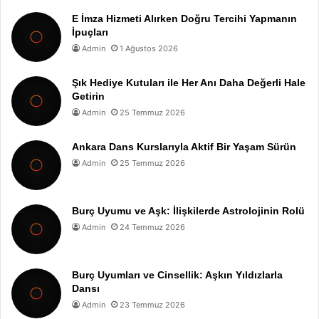
E İmza Hizmeti Alırken Doğru Tercihi Yapmanın
İpuçları
Admin
1 Ağustos 2026
Şık Hediye Kutuları ile Her Anı Daha Değerli Hale
Getirin
Admin
25 Temmuz 2026
Ankara Dans Kurslarıyla Aktif Bir Yaşam Sürün
Admin
25 Temmuz 2026
Burç Uyumu ve Aşk: İlişkilerde Astrolojinin Rolü
Admin
24 Temmuz 2026
Burç Uyumları ve Cinsellik: Aşkın Yıldızlarla
Dansı
Admin
23 Temmuz 2026