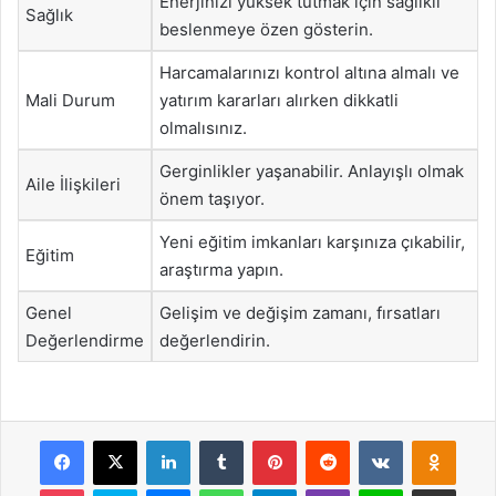
Enerjinizi yüksek tutmak için sağlıklı
Sağlık
beslenmeye özen gösterin.
Harcamalarınızı kontrol altına almalı ve
Mali Durum
yatırım kararları alırken dikkatli
olmalısınız.
Gerginlikler yaşanabilir. Anlayışlı olmak
Aile İlişkileri
önem taşıyor.
Yeni eğitim imkanları karşınıza çıkabilir,
Eğitim
araştırma yapın.
Genel
Gelişim ve değişim zamanı, fırsatları
Değerlendirme
değerlendirin.
Facebook
X
LinkedIn
Tumblr
Pinterest
Reddit
VKontakte
Odnok
Pocket
Skype
Messenger
WhatsApp
Telegram
Viber
Line
E-Posta ile payla