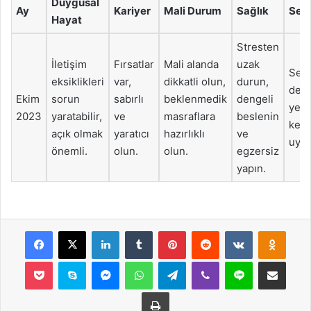
Duygusal
Ay
Kariyer
Mali Durum
Sağlık
Sey
Hayat
Stresten
İletişim
Fırsatlar
Mali alanda
uzak
Seya
eksiklikleri
var,
dikkatli olun,
durun,
değe
Ekim
sorun
sabırlı
beklenmedik
dengeli
yeni
2023
yaratabilir,
ve
masraflara
beslenin
keşf
açık olmak
yaratıcı
hazırlıklı
ve
uygu
önemli.
olun.
olun.
egzersiz
yapın.
Facebook
X
LinkedIn
Tumblr
Pinterest
Reddit
VKontakte
Odnok
Pocket
Skype
Messenger
WhatsApp
Telegram
Viber
Line
E-Posta ile payla
Yazdır