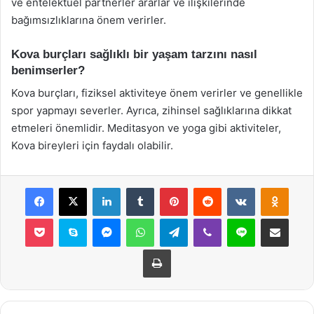
ve entelektüel partnerler ararlar ve ilişkilerinde
bağımsızlıklarına önem verirler.
Kova burçları sağlıklı bir yaşam tarzını nasıl
benimserler?
Kova burçları, fiziksel aktiviteye önem verirler ve genellikle
spor yapmayı severler. Ayrıca, zihinsel sağlıklarına dikkat
etmeleri önemlidir. Meditasyon ve yoga gibi aktiviteler,
Kova bireyleri için faydalı olabilir.
Facebook
X
LinkedIn
Tumblr
Pinterest
Reddit
VKontakte
Odnok
Pocket
Skype
Messenger
WhatsApp
Telegram
Viber
Line
E-Posta ile payla
Yazdır