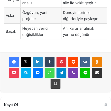
analizi
aile ile vakit geçirin
Özgüven, yeni
Deneyimlerinizi
Aslan
projeler
diğerleriyle paylaşın
Heyecan verici
Ani kararlar almak
Başak
değişiklikler
yerine düşünün
Facebook
X
LinkedIn
Tumblr
Pinterest
Reddit
VKontakte
Odnok
Pocket
Skype
Messenger
WhatsApp
Telegram
Viber
Line
E-Posta ile payla
Yazdır
Kayıt Ol