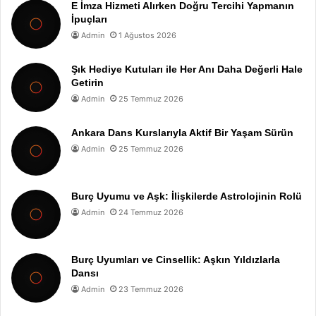
E İmza Hizmeti Alırken Doğru Tercihi Yapmanın
İpuçları
Admin
1 Ağustos 2026
Şık Hediye Kutuları ile Her Anı Daha Değerli Hale
Getirin
Admin
25 Temmuz 2026
Ankara Dans Kurslarıyla Aktif Bir Yaşam Sürün
Admin
25 Temmuz 2026
Burç Uyumu ve Aşk: İlişkilerde Astrolojinin Rolü
Admin
24 Temmuz 2026
Burç Uyumları ve Cinsellik: Aşkın Yıldızlarla
Dansı
Admin
23 Temmuz 2026