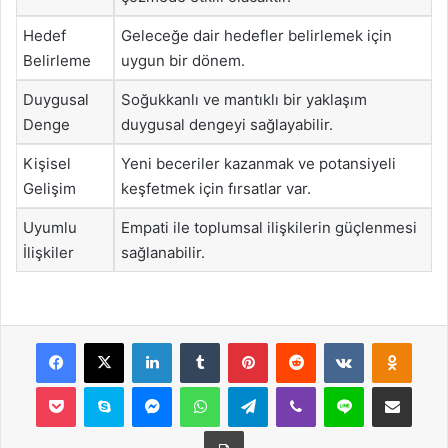
Hedef
Geleceğe dair hedefler belirlemek için
Belirleme
uygun bir dönem.
Duygusal
Soğukkanlı ve mantıklı bir yaklaşım
Denge
duygusal dengeyi sağlayabilir.
Kişisel
Yeni beceriler kazanmak ve potansiyeli
Gelişim
keşfetmek için fırsatlar var.
Uyumlu
Empati ile toplumsal ilişkilerin güçlenmesi
İlişkiler
sağlanabilir.
Facebook
X
LinkedIn
Tumblr
Pinterest
Reddit
VKontakte
Odnok
Pocket
Skype
Messenger
WhatsApp
Telegram
Viber
Line
E-Posta ile payla
Yazdır