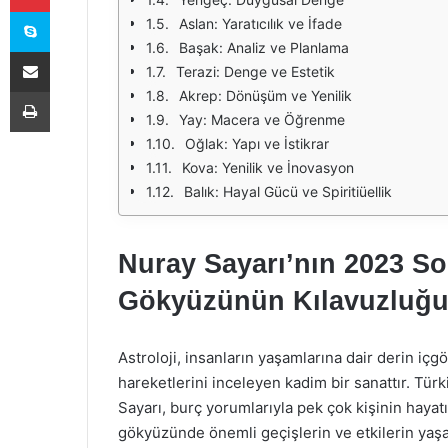
Skype
Aslan: Yaratıcılık ve İfade
Başak: Analiz ve Planlama
E-Posta ile paylaş
Terazi: Denge ve Estetik
Yazdır
Akrep: Dönüşüm ve Yenilik
Yay: Macera ve Öğrenme
Oğlak: Yapı ve İstikrar
Kova: Yenilik ve İnovasyon
Balık: Hayal Gücü ve Spiritiüellik
Nuray Sayarı’nın 2023 So
Gökyüzünün Kılavuzluğ
Astroloji, insanların yaşamlarına dair derin iç
hareketlerini inceleyen kadim bir sanattır. Tür
Sayarı, burç yorumlarıyla pek çok kişinin hayat
gökyüzünde önemli geçişlerin ve etkilerin yaşa