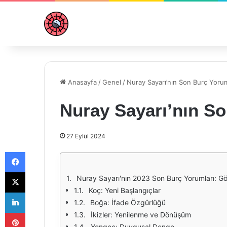
Anasayfa
/
Genel
/
Nuray Sayarı’nın Son Burç Yoru
Nuray Sayarı’nın So
27 Eylül 2024
Facebook
X
Nuray Sayarı'nın 2023 Son Burç Yorumları: G
Koç: Yeni Başlangıçlar
LinkedIn
Boğa: İfade Özgürlüğü
Pinterest
İkizler: Yenilenme ve Dönüşüm
Yengeç: Duygusal Denge