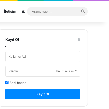
Sitemap
Arama
İletişim
yap
...
Kayıt Ol
Unuttunuz mu?
Beni hatırla
Kayıt Ol