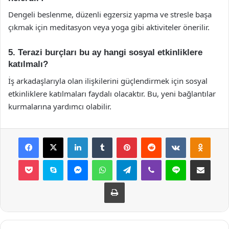
Dengeli beslenme, düzenli egzersiz yapma ve stresle başa
çıkmak için meditasyon veya yoga gibi aktiviteler önerilir.
5. Terazi burçları bu ay hangi sosyal etkinliklere
katılmalı?
İş arkadaşlarıyla olan ilişkilerini güçlendirmek için sosyal
etkinliklere katılmaları faydalı olacaktır. Bu, yeni bağlantılar
kurmalarına yardımcı olabilir.
Facebook
X
LinkedIn
Tumblr
Pinterest
Reddit
VKontakte
Odnok
Pocket
Skype
Messenger
WhatsApp
Telegram
Viber
Line
E-Posta ile payla
Yazdır