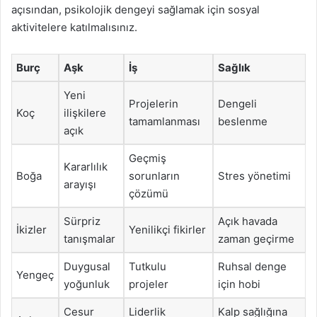
açısından, psikolojik dengeyi sağlamak için sosyal
aktivitelere katılmalısınız.
Burç
Aşk
İş
Sağlık
Yeni
Projelerin
Dengeli
Koç
ilişkilere
tamamlanması
beslenme
açık
Geçmiş
Kararlılık
Boğa
sorunların
Stres yönetimi
arayışı
çözümü
Sürpriz
Açık havada
İkizler
Yenilikçi fikirler
tanışmalar
zaman geçirme
Duygusal
Tutkulu
Ruhsal denge
Yengeç
yoğunluk
projeler
için hobi
Cesur
Liderlik
Kalp sağlığına