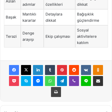
Aslan
adımlar
özellikleri
dikkat
Mantıklı
Detaylara
Bağışıklık
Başak
kararlar
dikkat
güçlendirme
Sosyal
Denge
Terazi
Ekip çalışması
aktivitelere
arayışı
katılım
Facebook
X
LinkedIn
Tumblr
Pinterest
Reddit
VKontakte
Odnok
Pocket
Skype
Messenger
WhatsApp
Telegram
Viber
Line
E-Posta ile payla
Yazdır