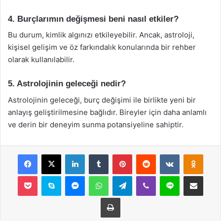
4. Burçlarımın değişmesi beni nasıl etkiler?
Bu durum, kimlik algınızı etkileyebilir. Ancak, astroloji,
kişisel gelişim ve öz farkındalık konularında bir rehber
olarak kullanılabilir.
5. Astrolojinin geleceği nedir?
Astrolojinin geleceği, burç değişimi ile birlikte yeni bir
anlayış geliştirilmesine bağlıdır. Bireyler için daha anlamlı
ve derin bir deneyim sunma potansiyeline sahiptir.
Facebook
X
LinkedIn
Tumblr
Pinterest
Reddit
VKontakte
Odnok
Pocket
Skype
Messenger
WhatsApp
Telegram
Viber
Line
E-Posta ile payla
Yazdır