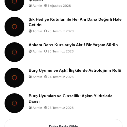
Admin
1 Ağustos 2026
Şık Hediye Kutuları ile Her Anı Daha Değerli Hale
Getirin
Admin
25 Temmuz 2026
Ankara Dans Kurslarıyla Aktif Bir Yaşam Sürün
Admin
25 Temmuz 2026
Burç Uyumu ve Aşk: İlişkilerde Astrolojinin Rolü
Admin
24 Temmuz 2026
Burç Uyumları ve Cinsellik: Aşkın Yıldızlarla
Dansı
Admin
23 Temmuz 2026
Daha Fazla Yükle