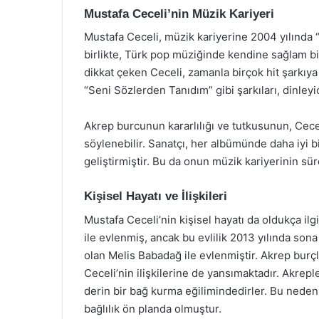
Mustafa Ceceli’nin Müzik Kariyeri
Mustafa Ceceli, müzik kariyerine 2004 yılında “
birlikte, Türk pop müziğinde kendine sağlam bir
dikkat çeken Ceceli, zamanla birçok hit şarkıya
“Seni Sözlerden Tanıdım” gibi şarkıları, dinleyi
Akrep burcunun kararlılığı ve tutkusunun, Cecel
söylenebilir. Sanatçı, her albümünde daha iyi b
geliştirmiştir. Bu da onun müzik kariyerinin süre
Kişisel Hayatı ve İlişkileri
Mustafa Ceceli’nin kişisel hayatı da oldukça ilgi
ile evlenmiş, ancak bu evlilik 2013 yılında sona
olan Melis Babadağ ile evlenmiştir. Akrep burçla
Ceceli’nin ilişkilerine de yansımaktadır. Akreple
derin bir bağ kurma eğilimindedirler. Bu nedenl
bağlılık ön planda olmuştur.