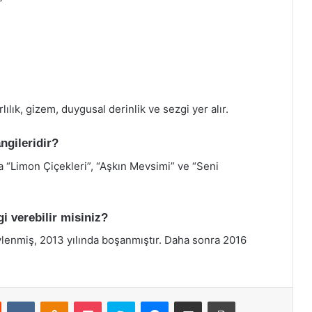
ılık, gizem, duygusal derinlik ve sezgi yer alır.
ngileridir?
a “Limon Çiçekleri”, “Aşkın Mevsimi” ve “Seni
gi verebilir misiniz?
evlenmiş, 2013 yılında boşanmıştır. Daha sonra 2016
st
Reddit
VKontakte
Odnoklassniki
Pocket
Skype
Messenger
E-Posta ile paylaş
Yazdır