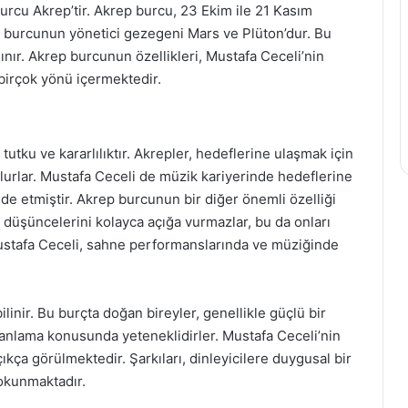
rcu Akrep’tir. Akrep burcu, 23 Ekim ile 21 Kasım
ep burcunun yönetici gezegeni Mars ve Plüton’dur. Bu
anınır. Akrep burcunun özellikleri, Mustafa Ceceli’nin
birçok yönü içermektedir.
tutku ve kararlılıktır. Akrepler, hedeflerine ulaşmak için
 olurlar. Mustafa Ceceli de müzik kariyerinde hedeflerine
lde etmiştir. Akrep burcunun bir diğer önemli özelliği
e düşüncelerini kolayca açığa vurmazlar, bu da onları
 Mustafa Ceceli, sahne performanslarında ve müziğinde
bilinir. Bu burçta doğan bireyler, genellikle güçlü bir
ı anlama konusunda yeteneklidirler. Mustafa Ceceli’nin
ıkça görülmektedir. Şarkıları, dinleyicilere duygusal bir
okunmaktadır.