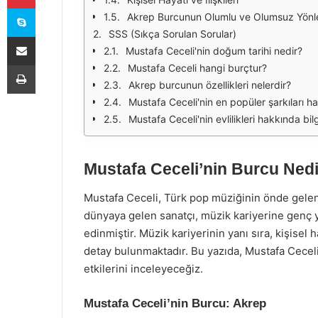
Skype
Akrep Burcunun Olumlu ve Olumsuz Yönle
SSS (Sıkça Sorulan Sorular)
E-Posta ile paylaş
Mustafa Ceceli'nin doğum tarihi nedir?
Yazdır
Mustafa Ceceli hangi burçtur?
Akrep burcunun özellikleri nelerdir?
Mustafa Ceceli'nin en popüler şarkıları ha
Mustafa Ceceli'nin evlilikleri hakkında bilg
Mustafa Ceceli’nin Burcu Ned
Mustafa Ceceli, Türk pop müziğinin önde gelen 
dünyaya gelen sanatçı, müzik kariyerine genç y
edinmiştir. Müzik kariyerinin yanı sıra, kişisel
detay bulunmaktadır. Bu yazıda, Mustafa Cecel
etkilerini inceleyeceğiz.
Mustafa Ceceli’nin Burcu: Akrep