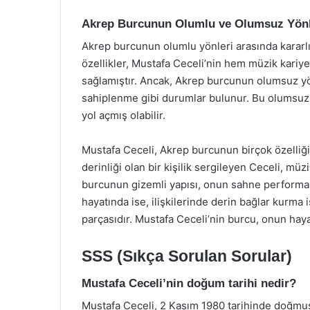
Akrep Burcunun Olumlu ve Olumsuz Yönl
Akrep burcunun olumlu yönleri arasında kararlılı
özellikler, Mustafa Ceceli’nin hem müzik kariy
sağlamıştır. Ancak, Akrep burcunun olumsuz yönle
sahiplenme gibi durumlar bulunur. Bu olumsuzlu
yol açmış olabilir.
Mustafa Ceceli, Akrep burcunun birçok özelliğini
derinliği olan bir kişilik sergileyen Ceceli, mü
burcunun gizemli yapısı, onun sahne performan
hayatında ise, ilişkilerinde derin bağlar kurma 
parçasıdır. Mustafa Ceceli’nin burcu, onun hayat
SSS (Sıkça Sorulan Sorular)
Mustafa Ceceli’nin doğum tarihi nedir?
Mustafa Ceceli, 2 Kasım 1980 tarihinde doğmuş