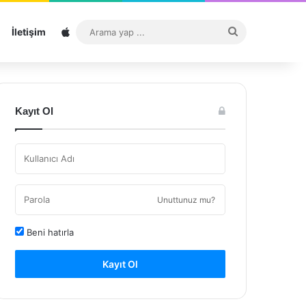
Sitemap
Arama
İletişim
yap
...
Kayıt Ol
Unuttunuz mu?
Beni hatırla
Kayıt Ol