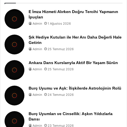
E İmza Hizmeti Alırken Doğru Tercihi Yapmanın
İpuçları
Admin
1 Ağustos 2026
Şık Hediye Kutuları ile Her Anı Daha Değerli Hale
Getirin
Admin
25 Temmuz 2026
Ankara Dans Kurslarıyla Aktif Bir Yaşam Sürün
Admin
25 Temmuz 2026
Burç Uyumu ve Aşk: İlişkilerde Astrolojinin Rolü
Admin
24 Temmuz 2026
Burç Uyumları ve Cinsellik: Aşkın Yıldızlarla
Dansı
Admin
23 Temmuz 2026