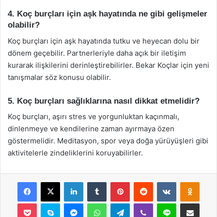
4. Koç burçları için aşk hayatında ne gibi gelişmeler
olabilir?
Koç burçları için aşk hayatında tutku ve heyecan dolu bir
dönem geçebilir. Partnerleriyle daha açık bir iletişim
kurarak ilişkilerini derinleştirebilirler. Bekar Koçlar için yeni
tanışmalar söz konusu olabilir.
5. Koç burçları sağlıklarına nasıl dikkat etmelidir?
Koç burçları, aşırı stres ve yorgunluktan kaçınmalı,
dinlenmeye ve kendilerine zaman ayırmaya özen
göstermelidir. Meditasyon, spor veya doğa yürüyüşleri gibi
aktivitelerle zindeliklerini koruyabilirler.
Facebook
X
LinkedIn
Tumblr
Pinterest
Reddit
VKontakte
Odnok
Pocket
Skype
Messenger
WhatsApp
Telegram
Viber
Line
E-Posta ile payla