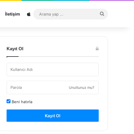
Sitemap
Arama
İletişim
yap
...
Kayıt Ol
Unuttunuz mu?
Beni hatırla
Kayıt Ol