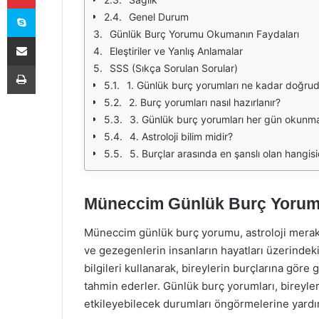
Skype
Genel Durum
Günlük Burç Yorumu Okumanın Faydaları
E-Posta ile paylaş
Eleştiriler ve Yanlış Anlamalar
Yazdır
SSS (Sıkça Sorulan Sorular)
1. Günlük burç yorumları ne kadar doğru
2. Burç yorumları nasıl hazırlanır?
3. Günlük burç yorumları her gün okunma
4. Astroloji bilim midir?
5. Burçlar arasında en şanslı olan hangisi
Müneccim Günlük Burç Yorumu
Müneccim günlük burç yorumu, astroloji meraklılar
ve gezegenlerin insanların hayatları üzerindeki 
bilgileri kullanarak, bireylerin burçlarına göre
tahmin ederler. Günlük burç yorumları, bireylerin 
etkileyebilecek durumları öngörmelerine yardım