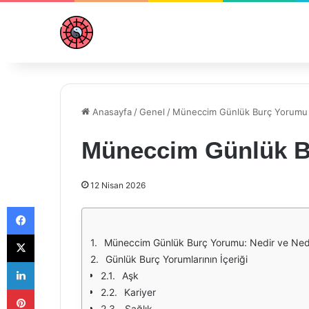
Anasayfa
/
Genel
/
Müneccim Günlük Burç Yorumu
Müneccim Günlük B
12 Nisan 2026
Facebook
X
Müneccim Günlük Burç Yorumu: Nedir ve Ned
Günlük Burç Yorumlarının İçeriği
LinkedIn
Aşk
Pinterest
Kariyer
Sağlık