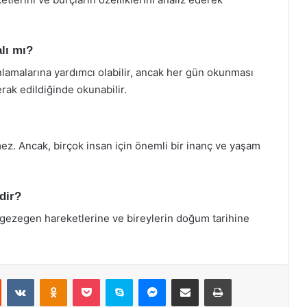
lı mı?
nlamalarına yardımcı olabilir, ancak her gün okunması
rak edildiğinde okunabilir.
ilmez. Ancak, birçok insan için önemli bir inanç ve yaşam
dir?
 gezegen hareketlerine ve bireylerin doğum tarihine
st
Reddit
VKontakte
Odnoklassniki
Pocket
Skype
Messenger
E-Posta ile paylaş
Yazdır