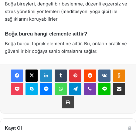
Boğa bireyleri, dengeli bir beslenme, düzenli egzersiz ve
stres yönetimi yöntemleri (meditasyon, yoga gibi) ile
sağlıklarını koruyabilirler.
Boğa burcu hangi elemente aittir?
Boğa burcu, toprak elementine aittir. Bu, onların pratik ve
güvenilir bir doğaya sahip olmalarını sağlar.
Facebook
X
LinkedIn
Tumblr
Pinterest
Reddit
VKontakte
Odnok
Pocket
Skype
Messenger
WhatsApp
Telegram
Viber
Line
E-Posta ile payla
Yazdır
Kayıt Ol