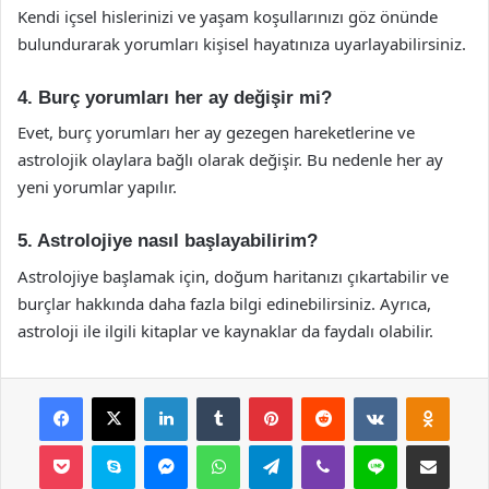
Kendi içsel hislerinizi ve yaşam koşullarınızı göz önünde
bulundurarak yorumları kişisel hayatınıza uyarlayabilirsiniz.
4. Burç yorumları her ay değişir mi?
Evet, burç yorumları her ay gezegen hareketlerine ve
astrolojik olaylara bağlı olarak değişir. Bu nedenle her ay
yeni yorumlar yapılır.
5. Astrolojiye nasıl başlayabilirim?
Astrolojiye başlamak için, doğum haritanızı çıkartabilir ve
burçlar hakkında daha fazla bilgi edinebilirsiniz. Ayrıca,
astroloji ile ilgili kitaplar ve kaynaklar da faydalı olabilir.
Facebook
X
LinkedIn
Tumblr
Pinterest
Reddit
VKontakte
Odnok
Pocket
Skype
Messenger
WhatsApp
Telegram
Viber
Line
E-Posta ile payla