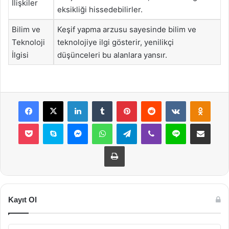
İlişkiler
eksikliği hissedebilirler.
Bilim ve
Keşif yapma arzusu sayesinde bilim ve
Teknoloji
teknolojiye ilgi gösterir, yenilikçi
İlgisi
düşünceleri bu alanlara yansır.
Facebook
X
LinkedIn
Tumblr
Pinterest
Reddit
VKontakte
Odnok
Pocket
Skype
Messenger
WhatsApp
Telegram
Viber
Line
E-Posta ile payla
Yazdır
Kayıt Ol