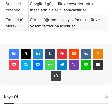
Sezgisel
Sezgileri güçlüdür ve çevrelerindeki
Yeteneği
insanların hislerini anlayabilirler.
Entellektüel
Sürekli öğrenme aşkıyla, farklı kültür ve
Merak
yaşam tarzlarına açıktırlar.
Facebook
X
LinkedIn
Tumblr
Pinterest
Reddit
VKontakte
Odnok
Pocket
Skype
Messenger
WhatsApp
Telegram
Viber
Line
E-Posta ile payla
Yazdır
Kayıt Ol