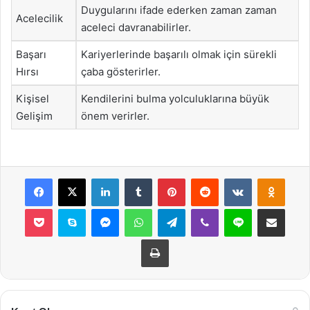
Duygularını ifade ederken zaman zaman
Acelecilik
aceleci davranabilirler.
Başarı
Kariyerlerinde başarılı olmak için sürekli
Hırsı
çaba gösterirler.
Kişisel
Kendilerini bulma yolculuklarına büyük
Gelişim
önem verirler.
Facebook
X
LinkedIn
Tumblr
Pinterest
Reddit
VKontakte
Odnok
Pocket
Skype
Messenger
WhatsApp
Telegram
Viber
Line
E-Posta ile payla
Yazdır