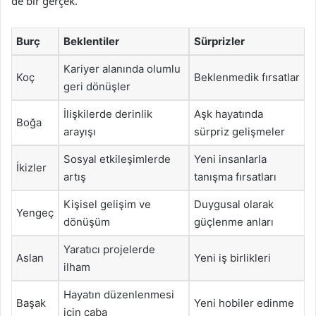
de bir gerçek.
Burç
Beklentiler
Sürprizler
Kariyer alanında olumlu
Koç
Beklenmedik fırsatlar
geri dönüşler
İlişkilerde derinlik
Aşk hayatında
Boğa
arayışı
sürpriz gelişmeler
Sosyal etkileşimlerde
Yeni insanlarla
İkizler
artış
tanışma fırsatları
Kişisel gelişim ve
Duygusal olarak
Yengeç
dönüşüm
güçlenme anları
Yaratıcı projelerde
Aslan
Yeni iş birlikleri
ilham
Hayatın düzenlenmesi
Başak
Yeni hobiler edinme
için çaba