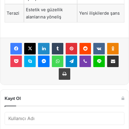
Estetik ve güzellik
Terazi
Yeni ilişkilerde şans
alanlarına yöneliş
Facebook
X
LinkedIn
Tumblr
Pinterest
Reddit
VKontakte
Odnok
Pocket
Skype
Messenger
WhatsApp
Telegram
Viber
Line
E-Posta ile payla
Yazdır
Kayıt Ol