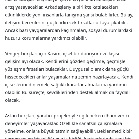
artış yaşayacaklar. Arkadaşlarıyla birlikte katılacakları
etkinliklerde yeni insanlarla tanışma şansı bulabilirler. Bu ay,
iletişim becerilerini güçlendirecek fırsatlar ortaya çıkabilir.
Ancak bazı yaygaralardan kaçınmaları, sosyal durumlardaki
huzuru korumalarına yardımcı olabilir.
Yengeç burçları için Kasım, içsel bir dönüşüm ve kişisel
gelişim ayı olacak. Kendilerini gözden geçirme, geçmişle
yüzleşme fırsatları bulacaklar. Duygusal olarak daha güçlü
hissedecekleri anlar yaşamalarına zemin hazırlayacak. Kendi
iç seslerini dinlemek, sağlıklı kararlar almalarına yardımcı
olabilir. Bu süreçte, sevdiklerinden destek almak da faydalı
olacak.
Aslan burçları, yaratıcı projeleriyle ilgilenirken ilham verici
deneyimler yaşayacaklar. Özellikle sanatsal çalışmalara
yönelme, onlara büyük tatmin sağlayabilir. Beklenmedik bir
yerden gelen bir teklif veya iş birliği, kariyerlerinde yeni bir