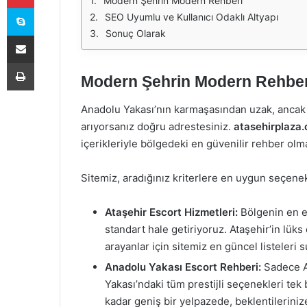
Modern Şehrin Modern Rehberi
Skype
SEO Uyumlu ve Kullanıcı Odaklı Altyapı
Sonuç Olarak
E-Posta ile paylaş
Yazdır
Modern Şehrin Modern Rehber
Anadolu Yakası’nın karmaşasından uzak, ancak
arıyorsanız doğru adrestesiniz.
atasehirplaza
içerikleriyle bölgedeki en güvenilir rehber o
Sitemiz, aradığınız kriterlere en uygun seçenek
Ataşehir Escort Hizmetleri:
Bölgenin en eli
standart hale getiriyoruz. Ataşehir’in lük
arayanlar için sitemiz en güncel listeleri s
Anadolu Yakası Escort Rehberi:
Sadece At
Yakası’ndaki tüm prestijli seçenekleri tek
kadar geniş bir yelpazede, beklentilerinize