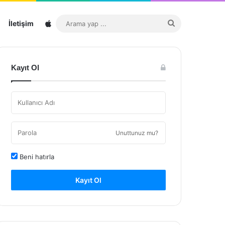
Sitemap
Arama
İletişim
yap
...
Kayıt Ol
Unuttunuz mu?
Beni hatırla
Kayıt Ol