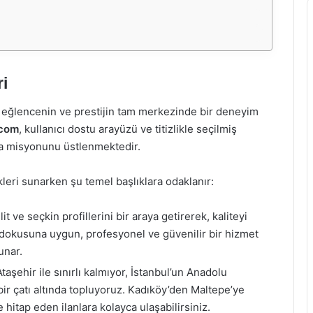
i
 eğlencenin ve prestijin tam merkezinde bir deneyim
.com
, kullanıcı dostu arayüzü ve titizlikle seçilmiş
lma misyonunu üstlenmektedir.
leri sunarken şu temel başlıklara odaklanır:
t ve seçkin profillerini bir araya getirerek, kaliteyi
s dokusuna uygun, profesyonel ve güvenilir bir hizmet
unar.
aşehir ile sınırlı kalmıyor, İstanbul’un Anadolu
 bir çatı altında topluyoruz. Kadıköy’den Maltepe’ye
 hitap eden ilanlara kolayca ulaşabilirsiniz.