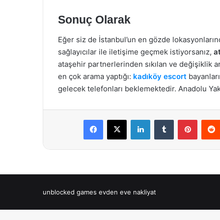
Sonuç Olarak
Eğer siz de İstanbul’un en gözde lokasyonlarınd
sağlayıcılar ile iletişime geçmek istiyorsanız,
a
ataşehir partnerlerinden sıkılan ve değişiklik 
en çok arama yaptığı:
kadıköy escort
bayanları
gelecek telefonları beklemektedir. Anadolu Yakas
Facebook
X
LinkedIn
Tumblr
Pintere
unblocked games
evden eve nakliyat