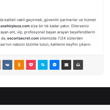
a kaliteli vakit geçirmek, güvenilir partnerler ve hizmet
tasehirplaza.com
size bir tık kadar yakın. Dilerseniz
arayan elit, vip, profesyonel bayan arayan beyefendilerin
 da,
escortsecret.com
sitemizde 7/24 sizlerden
ı’nın nabzını bizimle tutun, kalitenin keyfini çıkarın.
st
Reddit
VKontakte
Odnoklassniki
Pocket
Skype
Messenger
E-Posta ile paylaş
Yazdır