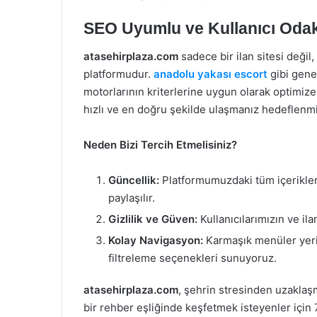
SEO Uyumlu ve Kullanıcı Odakl
atasehirplaza.com
sadece bir ilan sitesi değil,
platformudur.
anadolu yakası escort
gibi gene
motorlarının kriterlerine uygun olarak optimize
hızlı ve en doğru şekilde ulaşmanız hedeflenmiş
Neden Bizi Tercih Etmelisiniz?
Güncellik:
Platformumuzdaki tüm içerikler d
paylaşılır.
Gizlilik ve Güven:
Kullanıcılarımızın ve ilan
Kolay Navigasyon:
Karmaşık menüler yerin
filtreleme seçenekleri sunuyoruz.
atasehirplaza.com
, şehrin stresinden uzaklaş
bir rehber eşliğinde keşfetmek isteyenler için 7