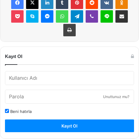
Pocket
Skype
Messenger
WhatsApp
Telegram
Viber
Line
E-Posta ile payla
Yazdır
Kayıt Ol
Unuttunuz mu?
Beni hatırla
Kayıt Ol