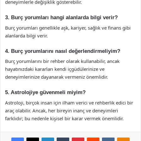
deneyimlerle değişiklik gösterebilir.
3. Burç yorumları hangi alanlarda bilgi verir?
Burç yorumları genellikle aşk, kariyer, sağlık ve finans gibi
alanlarda bilgi verir.
4. Burç yorumlarını nasıl değerlendirmeliyim?
Burç yorumlarını bir rehber olarak kullanabilir, ancak
hayatınızdaki kararları kendi içgüdülerinize ve
deneyimlerinize dayanarak vermeniz önemlidir.
5. Astrolojiye güvenmeli miyim?
Astroloji, birçok insan için ilham verici ve rehberlik edici bir
araç olabilir. Ancak, her bireyin inanç ve deneyimleri
farklıdır; bu nedenle kişisel bir karar vermek önemlidir.
Facebook
X
LinkedIn
Tumblr
Pinterest
Reddit
VKontakte
Odnok