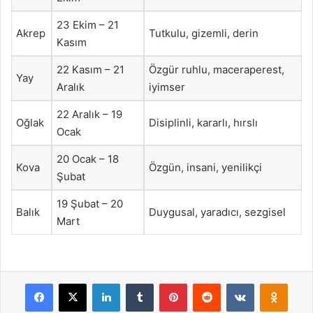
23 Ekim – 21
Akrep
Tutkulu, gizemli, derin
Kasım
22 Kasım – 21
Özgür ruhlu, maceraperest,
Yay
Aralık
iyimser
22 Aralık – 19
Oğlak
Disiplinli, kararlı, hırslı
Ocak
20 Ocak – 18
Kova
Özgün, insani, yenilikçi
Şubat
19 Şubat – 20
Balık
Duygusal, yaradıcı, sezgisel
Mart
Facebook
X
LinkedIn
Tumblr
Pinterest
Reddit
VKontakte
Odnok