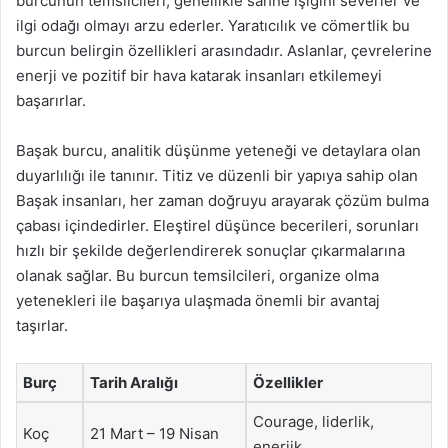
burcunun temsilcileri, genellikle sahne ışığını severler ve
ilgi odağı olmayı arzu ederler. Yaratıcılık ve cömertlik bu
burcun belirgin özellikleri arasındadır. Aslanlar, çevrelerine
enerji ve pozitif bir hava katarak insanları etkilemeyi
başarırlar.
Başak burcu, analitik düşünme yeteneği ve detaylara olan
duyarlılığı ile tanınır. Titiz ve düzenli bir yapıya sahip olan
Başak insanları, her zaman doğruyu arayarak çözüm bulma
çabası içindedirler. Eleştirel düşünce becerileri, sorunları
hızlı bir şekilde değerlendirerek sonuçlar çıkarmalarına
olanak sağlar. Bu burcun temsilcileri, organize olma
yetenekleri ile başarıya ulaşmada önemli bir avantaj
taşırlar.
Burç
Tarih Aralığı
Özellikler
Courage, liderlik,
Koç
21 Mart – 19 Nisan
enerjik