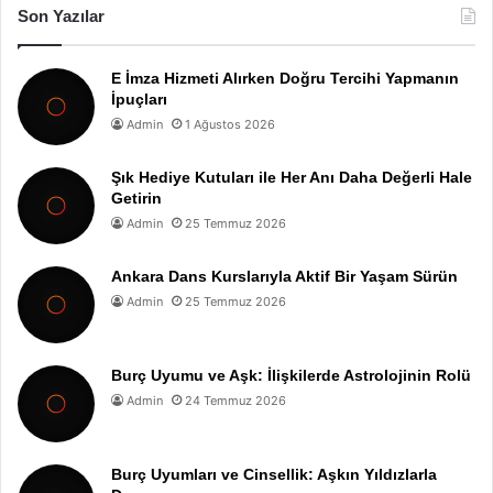
Son Yazılar
E İmza Hizmeti Alırken Doğru Tercihi Yapmanın
İpuçları
Admin
1 Ağustos 2026
Şık Hediye Kutuları ile Her Anı Daha Değerli Hale
Getirin
Admin
25 Temmuz 2026
Ankara Dans Kurslarıyla Aktif Bir Yaşam Sürün
Admin
25 Temmuz 2026
Burç Uyumu ve Aşk: İlişkilerde Astrolojinin Rolü
Admin
24 Temmuz 2026
Burç Uyumları ve Cinsellik: Aşkın Yıldızlarla