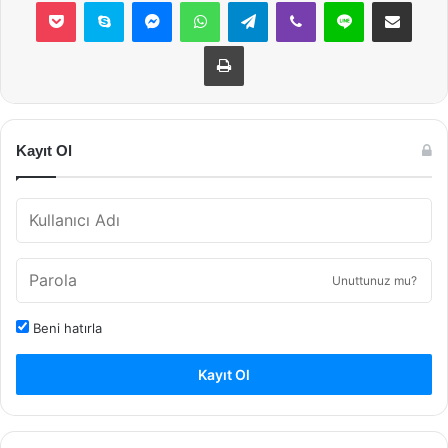
Pocket
Skype
Messenger
WhatsApp
Telegram
Viber
Line
E-Posta ile payla
Yazdır
Kayıt Ol
Unuttunuz mu?
Beni hatırla
Kayıt Ol