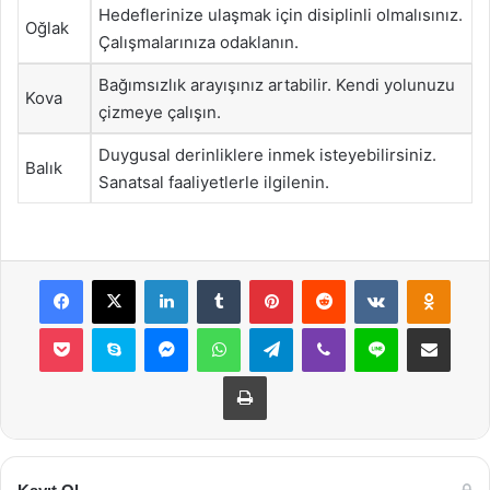
Hedeflerinize ulaşmak için disiplinli olmalısınız.
Oğlak
Çalışmalarınıza odaklanın.
Bağımsızlık arayışınız artabilir. Kendi yolunuzu
Kova
çizmeye çalışın.
Duygusal derinliklere inmek isteyebilirsiniz.
Balık
Sanatsal faaliyetlerle ilgilenin.
Facebook
X
LinkedIn
Tumblr
Pinterest
Reddit
VKontakte
Odnok
Pocket
Skype
Messenger
WhatsApp
Telegram
Viber
Line
E-Posta ile payla
Yazdır