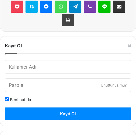
Pocket
Skype
Messenger
WhatsApp
Telegram
Viber
Line
E-Posta ile payla
Yazdır
Kayıt Ol
Unuttunuz mu?
Beni hatırla
Kayıt Ol