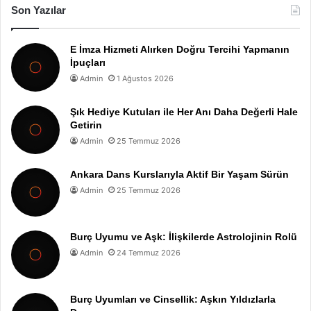
Son Yazılar
E İmza Hizmeti Alırken Doğru Tercihi Yapmanın
İpuçları
Admin
1 Ağustos 2026
Şık Hediye Kutuları ile Her Anı Daha Değerli Hale
Getirin
Admin
25 Temmuz 2026
Ankara Dans Kurslarıyla Aktif Bir Yaşam Sürün
Admin
25 Temmuz 2026
Burç Uyumu ve Aşk: İlişkilerde Astrolojinin Rolü
Admin
24 Temmuz 2026
Burç Uyumları ve Cinsellik: Aşkın Yıldızlarla