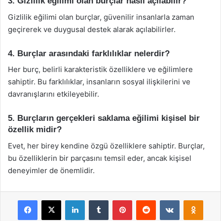
3. Gizlilik eğilimi olan burçlar nasıl açılabilir?
Gizlilik eğilimi olan burçlar, güvenilir insanlarla zaman
geçirerek ve duygusal destek alarak açılabilirler.
4. Burçlar arasındaki farklılıklar nelerdir?
Her burç, belirli karakteristik özelliklere ve eğilimlere
sahiptir. Bu farklılıklar, insanların sosyal ilişkilerini ve
davranışlarını etkileyebilir.
5. Burçların gerçekleri saklama eğilimi kişisel bir
özellik midir?
Evet, her birey kendine özgü özelliklere sahiptir. Burçlar,
bu özelliklerin bir parçasını temsil eder, ancak kişisel
deneyimler de önemlidir.
Facebook
X
LinkedIn
Tumblr
Pinterest
Reddit
VKontakte
Odnok