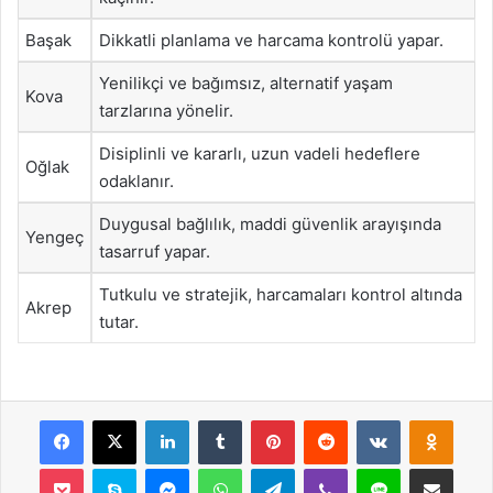
Başak
Dikkatli planlama ve harcama kontrolü yapar.
Yenilikçi ve bağımsız, alternatif yaşam
Kova
tarzlarına yönelir.
Disiplinli ve kararlı, uzun vadeli hedeflere
Oğlak
odaklanır.
Duygusal bağlılık, maddi güvenlik arayışında
Yengeç
tasarruf yapar.
Tutkulu ve stratejik, harcamaları kontrol altında
Akrep
tutar.
Facebook
X
LinkedIn
Tumblr
Pinterest
Reddit
VKontakte
Odnok
Pocket
Skype
Messenger
WhatsApp
Telegram
Viber
Line
E-Posta ile payla