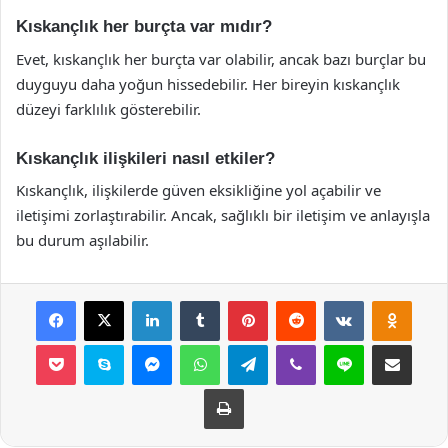
Kıskançlık her burçta var mıdır?
Evet, kıskançlık her burçta var olabilir, ancak bazı burçlar bu
duyguyu daha yoğun hissedebilir. Her bireyin kıskançlık
düzeyi farklılık gösterebilir.
Kıskançlık ilişkileri nasıl etkiler?
Kıskançlık, ilişkilerde güven eksikliğine yol açabilir ve
iletişimi zorlaştırabilir. Ancak, sağlıklı bir iletişim ve anlayışla
bu durum aşılabilir.
Facebook
X
LinkedIn
Tumblr
Pinterest
Reddit
VKontakte
Odnok
Pocket
Skype
Messenger
WhatsApp
Telegram
Viber
Line
E-Posta ile payla
Yazdır