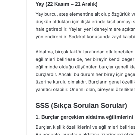
Yay (22 Kasım – 21 Aralık)
Yay burcu, ateş elementine ait olup özgürlük ve 
düşkün oldukları için ilişkilerinde kısıtlanmayı
hale getirebilir. Yaylar, yeni deneyimlere açıktı
yönlendirebilir. Sadakat konusunda zayıf kalabili
Aldatma, birçok faktör tarafından etkilenebilen ka
eğilimleri belirlese de, her bireyin kendi değer
eğiliminde olduğu düşünülen burçlar genellikle
burçlardır. Ancak, bu durum her birey için geçerl
üzerine kurulu olmalıdır. Burçların genel özell
yanıltıcı olabilir. Önemli olan, bireysel özellikle
SSS (Sıkça Sorulan Sorular)
1. Burçlar gerçekten aldatma eğilimlerini 
Burçlar, kişilik özelliklerini ve eğilimleri belir
Bu nedenle, burçların aldatma üzerindeki etkisi 