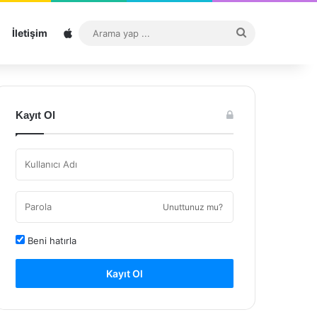
Sitemap
Arama
İletişim
yap
...
Kayıt Ol
Unuttunuz mu?
Beni hatırla
Kayıt Ol