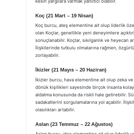
kesin yargılara varmak yanıltıcı olabilir.
Koç (21 Mart – 19 Nisan)
Koç burcu, ateş elementine ait olup liderlik özel
olan Koçlar, genellikle yeni deneyimlere açıktırl
sonuçlanabilir. Koçlar, sıkılganlık ve heyecan ar
İlişkilerinde tutkulu olmalarına rağmen, özgür
zorlayabilir.
İkizler (21 Mayıs – 20 Haziran)
İkizler burcu, hava elementine ait olup zeka ve il
dönük kişilikleri sayesinde birçok insanla kolayc
aldatma konusunda da riskli hale getirebilir. Sür
sadakatlerini sorgulamalarına yol açabilir. İlişki
olasılıkları artabilir.
Aslan (23 Temmuz – 22 Ağustos)
Aslan burcu, ateş elementine ait olup liderlik ve