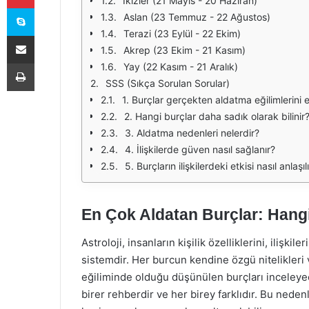
İkizler (21 Mayıs - 20 Haziran)
Skype
Aslan (23 Temmuz - 22 Ağustos)
Terazi (23 Eylül - 22 Ekim)
E-Posta ile paylaş
Akrep (23 Ekim - 21 Kasım)
Yazdır
Yay (22 Kasım - 21 Aralık)
SSS (Sıkça Sorulan Sorular)
1. Burçlar gerçekten aldatma eğilimlerini e
2. Hangi burçlar daha sadık olarak bilinir
3. Aldatma nedenleri nelerdir?
4. İlişkilerde güven nasıl sağlanır?
5. Burçların ilişkilerdeki etkisi nasıl anlaşıl
En Çok Aldatan Burçlar: Hang
Astroloji, insanların kişilik özelliklerini, ilişkil
sistemdir. Her burcun kendine özgü nitelikleri 
eğiliminde olduğu düşünülen burçları inceleye
birer rehberdir ve her birey farklıdır. Bu neden