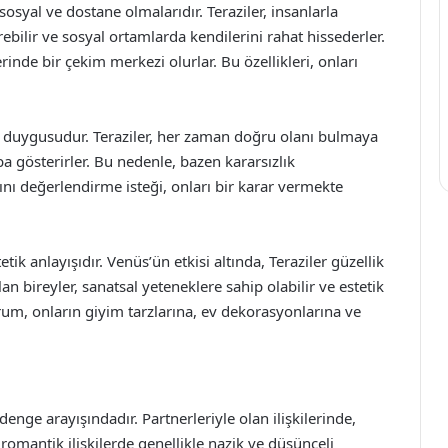
sosyal ve dostane olmalarıdır. Teraziler, insanlarla
tirebilir ve sosyal ortamlarda kendilerini rahat hissederler.
rinde bir çekim merkezi olurlar. Bu özellikleri, onları
et duygusudur. Teraziler, her zaman doğru olanı bulmaya
ba gösterirler. Bu nedenle, bazen kararsızlık
sını değerlendirme isteği, onları bir karar vermekte
etik anlayışıdır. Venüs’ün etkisi altında, Teraziler güzellik
an bireyler, sanatsal yeteneklere sahip olabilir ve estetik
urum, onların giyim tarzlarına, ev dekorasyonlarına ve
enge arayışındadır. Partnerleriyle olan ilişkilerinde,
, romantik ilişkilerde genellikle nazik ve düşünceli