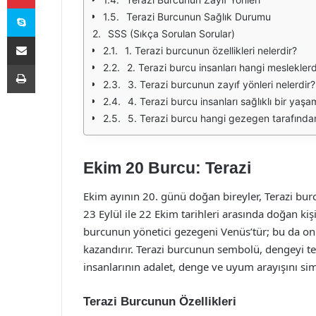
Skype
Terazi Burcunun Sağlık Durumu
SSS (Sıkça Sorulan Sorular)
E-Posta ile paylaş
1. Terazi burcunun özellikleri nelerdir?
Yazdır
2. Terazi burcu insanları hangi mesleklerde
3. Terazi burcunun zayıf yönleri nelerdir?
4. Terazi burcu insanları sağlıklı bir yaşa
5. Terazi burcu hangi gezegen tarafından
Ekim 20 Burcu: Terazi
Ekim ayının 20. günü doğan bireyler, Terazi burc
23 Eylül ile 22 Ekim tarihleri arasında doğan kişi
burcunun yönetici gezegeni Venüs’tür; bu da onl
kazandırır. Terazi burcunun sembolü, dengeyi tem
insanlarının adalet, denge ve uyum arayışını sim
Terazi Burcunun Özellikleri