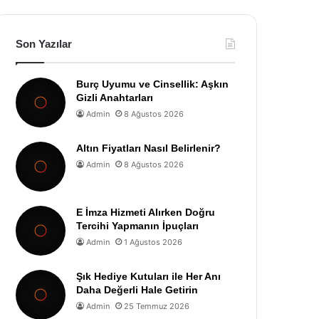
Son Yazılar
Burç Uyumu ve Cinsellik: Aşkın
Gizli Anahtarları
Admin
8 Ağustos 2026
Altın Fiyatları Nasıl Belirlenir?
Admin
8 Ağustos 2026
E İmza Hizmeti Alırken Doğru
Tercihi Yapmanın İpuçları
Admin
1 Ağustos 2026
Şık Hediye Kutuları ile Her Anı
Daha Değerli Hale Getirin
Admin
25 Temmuz 2026