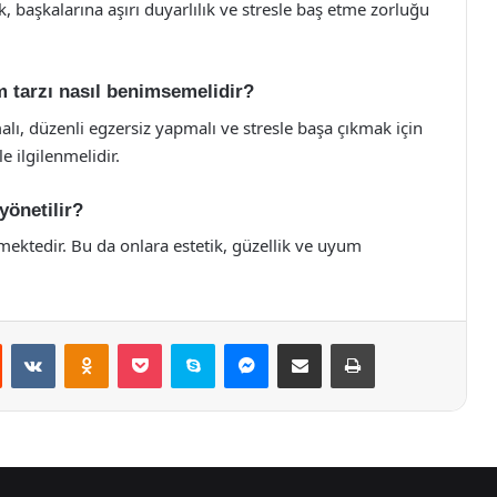
k, başkalarına aşırı duyarlılık ve stresle baş etme zorluğu
am tarzı nasıl benimsemelidir?
alı, düzenli egzersiz yapmalı ve stresle başa çıkmak için
e ilgilenmelidir.
yönetilir?
mektedir. Bu da onlara estetik, güzellik ve uyum
st
Reddit
VKontakte
Odnoklassniki
Pocket
Skype
Messenger
E-Posta ile paylaş
Yazdır