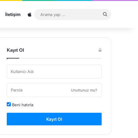
Sitemap
Arama
İletişim
yap
...
Kayıt Ol
Unuttunuz mu?
Beni hatırla
Kayıt Ol