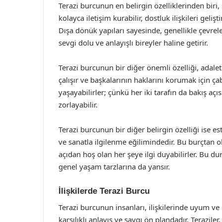
Terazi burcunun en belirgin özelliklerinden biri, 
kolayca iletişim kurabilir, dostluk ilişkileri geliş
Dışa dönük yapıları sayesinde, genellikle çevrele
sevgi dolu ve anlayışlı bireyler haline getirir.
Terazi burcunun bir diğer önemli özelliği, adal
çalışır ve başkalarının haklarını korumak için ça
yaşayabilirler; çünkü her iki tarafın da bakış açı
zorlayabilir.
Terazi burcunun bir diğer belirgin özelliği ise est
ve sanatla ilgilenme eğilimindedir. Bu burçtan ol
açıdan hoş olan her şeye ilgi duyabilirler. Bu d
genel yaşam tarzlarına da yansır.
İlişkilerde Terazi Burcu
Terazi burcunun insanları, ilişkilerinde uyum ve d
karşılıklı anlayış ve saygı ön plandadır. Teraziler