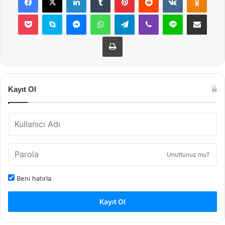
Pocket
Skype
Messenger
WhatsApp
Telegram
Viber
Line
E-Posta ile payla
Yazdır
Kayıt Ol
Unuttunuz mu?
Beni hatırla
Kayıt Ol