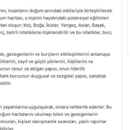
nın, insanların doğum anındaki etkileriyle birleştirilerek
 haritası, o kişinin hayatındaki potansiyel eğilimleri
ptan oluşur: Koç, Boğa, İkizler, Yengeç, Aslan, Başak,
 belirli niteliklerle ilişkilendirilir ve bu nitelikler, burç
ek, gezegenlerin ve burçların etkileşimlerini anlamaya
liklerini, zayıf ve güçlü yönlerini, ilişkilerini ve
cunun cesur ve atılgan yapısı, onun liderlik
r Balık burcunun duygusal ve sezgisel yapısı, sanatsal
ebilir.
rin yaşamlarına uygulayarak, onlara rehberlik ederler. Bu
 doğum haritalarını okumayı bilen ve gezegenlerin
cuları, kişisel danışmanlık seansları, yazılı raporlar
ilirler.