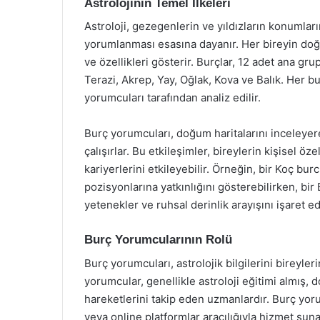
Astrolojinin Temel İlkeleri
Astroloji, gezegenlerin ve yıldızların konumları
yorumlanması esasına dayanır. Her bireyin doğum
ve özellikleri gösterir. Burçlar, 12 adet ana gru
Terazi, Akrep, Yay, Oğlak, Kova ve Balık. Her burç,
yorumcuları tarafından analiz edilir.
Burç yorumcuları, doğum haritalarını inceleyer
çalışırlar. Bu etkileşimler, bireylerin kişisel özel
kariyerlerini etkileyebilir. Örneğin, bir Koç bur
pozisyonlarına yatkınlığını gösterebilirken, bi
yetenekler ve ruhsal derinlik arayışını işaret ed
Burç Yorumcularının Rolü
Burç yorumcuları, astrolojik bilgilerini bireyle
yorumcular, genellikle astroloji eğitimi almış,
hareketlerini takip eden uzmanlardır. Burç yorum
veya online platformlar aracılığıyla hizmet sunab