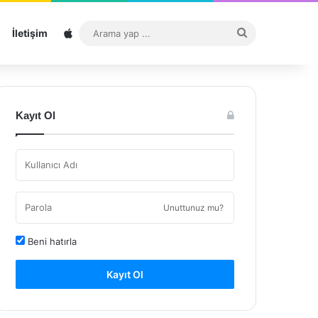
Sitemap
Arama
İletişim
yap
...
Kayıt Ol
Unuttunuz mu?
Beni hatırla
Kayıt Ol