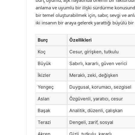
burç uyumu, aşk hayatında önemli bir faktördür, a
anlama ve uyumlu bir ilişki sürdürme konusundaki 
bir temel oluşturabilmek için, sabır, sevgi ve anl
iki insanın bir araya gelerek yarattığı büyülü bir
Burç
Özellikleri
Koç
Cesur, girişken, tutkulu
Büyük
Sabırlı, kararlı, güven verici
İkizler
Meraklı, zeki, değişken
Yengeç
Duygusal, korumacı, sezgisel
Aslan
Özgüvenli, yaratıcı, cesur
Başak
Analitik, düzenli, çalışkan
Terazi
Dengeli, zarif, sosyal
Akrep
Gizli, tutkulu, kararlı