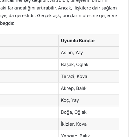
ncak her şey değildir. Astroloji, bireylerin birbirini
farkındalığını artırabilir. Ancak, ilişkilere dair sağlam
ayış da gereklidir. Gerçek aşk, burçların ötesine geçer ve
 bağdır.
Uyumlu Burçlar
Aslan, Yay
Başak, Oğlak
Terazi, Kova
Akrep, Balık
Koç, Yay
Boğa, Oğlak
İkizler, Kova
Yengeç, Balık