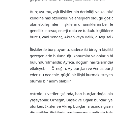
Burç uyumu, aşk ilişkilerinin derinliği ve kalıcıl
kendine has özellikleri ve enerjileri olduğu göz
olan etkileşimleri, ilişkilerin dinamiklerini belir
genellikle cesur, enerji dolu ve tutkulu kişilikler
burcu, yani Yengeç, Akrep veya Balık, duygusal der
İlişkilerde burç uyumu, sadece iki bireyin kişilik
gezegenlerin bulunduğu konumlar ve onların bir
bulundurulmalıdır. Ayrıca, doğum haritalarında
etkileyebilir. Örneğin, Ay burçları ve Venüs burçla
eder. Bu nedenle, güçlü bir ilişki kurmak isteyen 
olumlu bir adım olabilir.
Astrolojik veriler ışığında, bazı burçlar doğal o
yaşayabilir. Örneğin, Başak ve Oğlak burçları ya
olurken; İkizler ve Akrep burçları arasında gizem
dinamikler, ilişkilerin başlangıcında belirgin hale