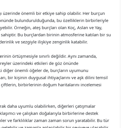
ığı üzerinde önemli bir etkiye sahip olabilir. Her burçun
 önünde bulundurulduğunda, bu özelliklerin birbirleriyle
leyebilir. Örneğin, ateş burçları olan Koç, Aslan ve Yay,
e sahiptir. Bu burçlardan birinin atmosferine katılan bir su
inlik ve sezgiyle ilişkiye zenginlik katabilir.
lerinin örtüşmesiyle sınırlı değildir. Aynı zamanda,
eyler üzerindeki etkileri de göz önünde
ki diğer önemli öğeler de, burçların uyumunu
rı, bir kişinin duygusal ihtiyaçlarını ve aşk dilini temsil
çiftlerin, birbirlerinin doğum haritalarını incelemesi
larak daha uyumlu olabilirken, diğerleri çatışmalar
klaşımcı ve çalışkan doğalarıyla birbirlerine destek
ler ve farklılıklar zaman zaman sorun yaratabilir. Bu tür
 gelebilir ve zamanla anlaşılabilir bir seviyeye ulaşabilir.