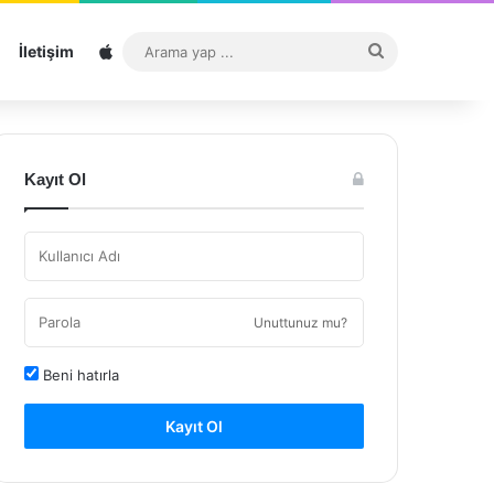
Sitemap
Arama
İletişim
yap
...
Kayıt Ol
Unuttunuz mu?
Beni hatırla
Kayıt Ol