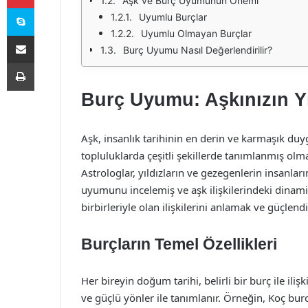
Aşk ve Burç Uyumunun Önemi
Skype
Uyumlu Burçlar
Uyumlu Olmayan Burçlar
E-Posta ile paylaş
Burç Uyumu Nasıl Değerlendirilir?
Yazdır
Burç Uyumu: Aşkınızın Yıl
Aşk, insanlık tarihinin en derin ve karmaşık duy
topluluklarda çeşitli şekillerde tanımlanmış ol
Astrologlar, yıldızların ve gezegenlerin insanlar
uyumunu incelemiş ve aşk ilişkilerindeki dinamik
birbirleriyle olan ilişkilerini anlamak ve güçlen
Burçların Temel Özellikleri
Her bireyin doğum tarihi, belirli bir burç ile ilişki
ve güçlü yönler ile tanımlanır. Örneğin, Koç burc