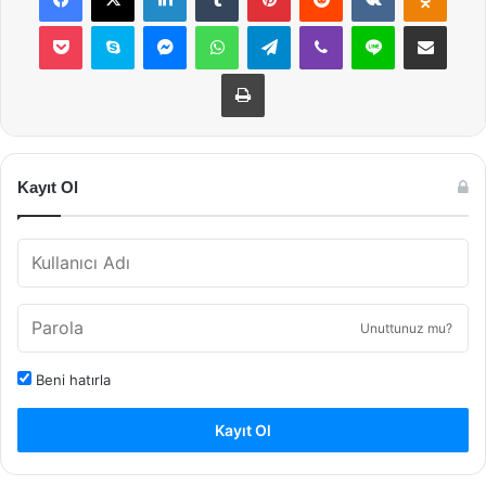
Pocket
Skype
Messenger
WhatsApp
Telegram
Viber
Line
E-Posta ile payla
Yazdır
Kayıt Ol
Unuttunuz mu?
Beni hatırla
Kayıt Ol